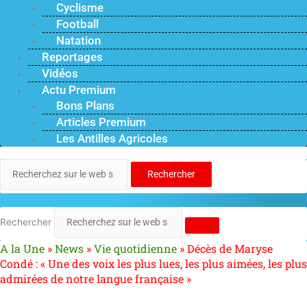
Cyclisme
Football
Natation
Reportages
Vidéos
Actu Premium
Bons Plans
Articles Premium
Les Antilles Agricoles
Rechercher
Rechercher
A la Une
»
News
»
Vie quotidienne
»
Décès de Maryse
Condé : « Une des voix les plus lues, les plus aimées, les plus
admirées de notre langue française »