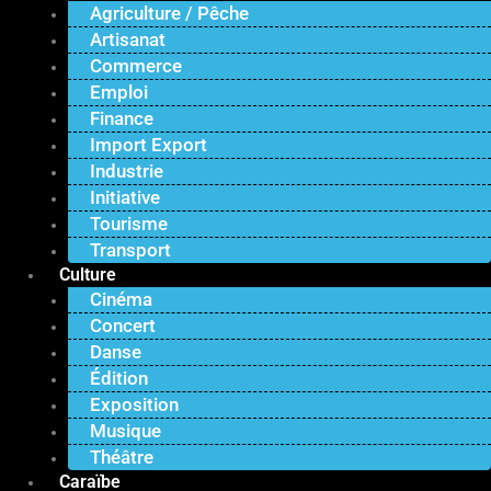
Agriculture / Pêche
Artisanat
Commerce
Emploi
Finance
Import Export
Industrie
Initiative
Tourisme
Transport
Culture
Cinéma
Concert
Danse
Édition
Exposition
Musique
Théâtre
Caraïbe