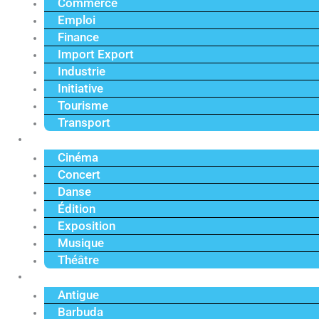
Commerce
Emploi
Finance
Import Export
Industrie
Initiative
Tourisme
Transport
Culture
Cinéma
Concert
Danse
Édition
Exposition
Musique
Théâtre
Caraïbe
Antigue
Barbuda