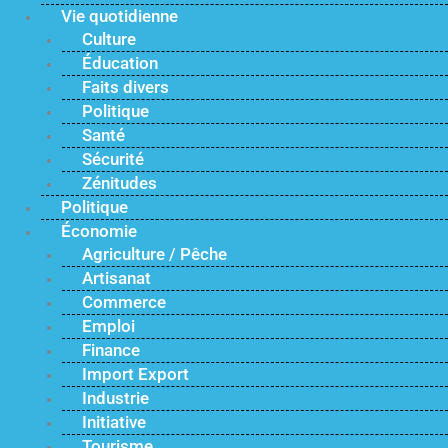
Vie quotidienne
Culture
Éducation
Faits divers
Politique
Santé
Sécurité
Zénitudes
Politique
Économie
Agriculture / Pêche
Artisanat
Commerce
Emploi
Finance
Import Export
Industrie
Initiative
Tourisme