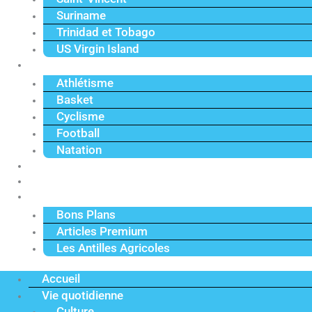
Suriname
Trinidad et Tobago
US Virgin Island
Sport
Athlétisme
Basket
Cyclisme
Football
Natation
Reportages
Vidéos
Actu Premium
Bons Plans
Articles Premium
Les Antilles Agricoles
Accueil
Vie quotidienne
Culture