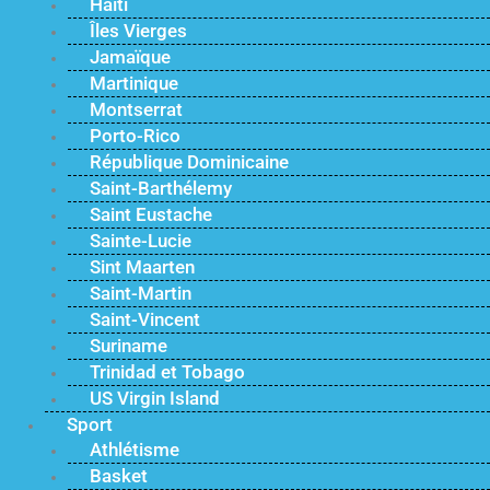
Haïti
Îles Vierges
Jamaïque
Martinique
Montserrat
Porto-Rico
République Dominicaine
Saint-Barthélemy
Saint Eustache
Sainte-Lucie
Sint Maarten
Saint-Martin
Saint-Vincent
Suriname
Trinidad et Tobago
US Virgin Island
Sport
Athlétisme
Basket