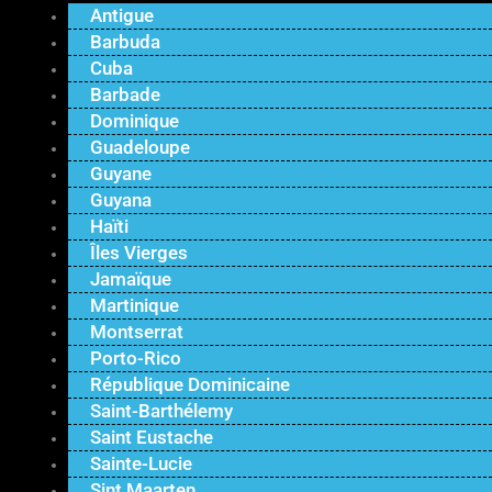
Antigue
Barbuda
Cuba
Barbade
Dominique
Guadeloupe
Guyane
Guyana
Haïti
Îles Vierges
Jamaïque
Martinique
Montserrat
Porto-Rico
République Dominicaine
Saint-Barthélemy
Saint Eustache
Sainte-Lucie
Sint Maarten