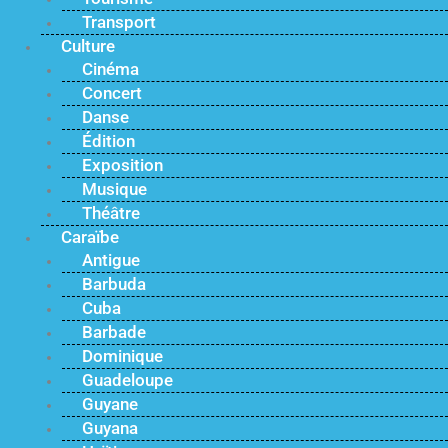
Transport
Culture
Cinéma
Concert
Danse
Édition
Exposition
Musique
Théâtre
Caraïbe
Antigue
Barbuda
Cuba
Barbade
Dominique
Guadeloupe
Guyane
Guyana