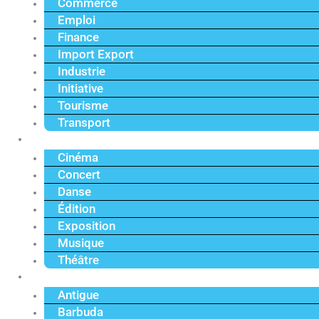
Commerce
Emploi
Finance
Import Export
Industrie
Initiative
Tourisme
Transport
Culture
Cinéma
Concert
Danse
Édition
Exposition
Musique
Théâtre
Caraïbe
Antigue
Barbuda