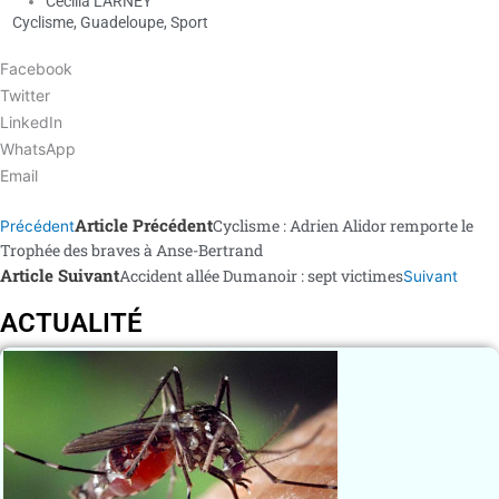
Cécilia LARNEY
Cyclisme
,
Guadeloupe
,
Sport
Facebook
Twitter
LinkedIn
WhatsApp
Email
Article Précédent
Cyclisme : Adrien Alidor remporte le
Précédent
Trophée des braves à Anse-Bertrand
Article Suivant
Accident allée Dumanoir : sept victimes
Suivant
ACTUALITÉ