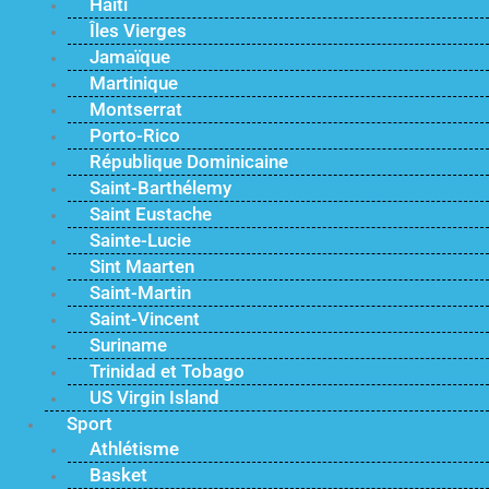
Haïti
Îles Vierges
Jamaïque
Martinique
Montserrat
Porto-Rico
République Dominicaine
Saint-Barthélemy
Saint Eustache
Sainte-Lucie
Sint Maarten
Saint-Martin
Saint-Vincent
Suriname
Trinidad et Tobago
US Virgin Island
Sport
Athlétisme
Basket