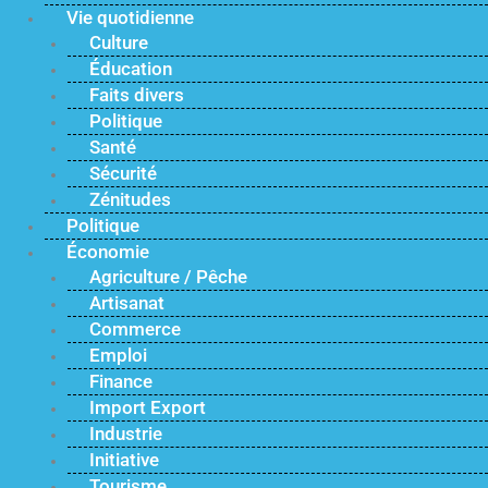
Vie quotidienne
Culture
Éducation
Faits divers
Politique
Santé
Sécurité
Zénitudes
Politique
Économie
Agriculture / Pêche
Artisanat
Commerce
Emploi
Finance
Import Export
Industrie
Initiative
Tourisme