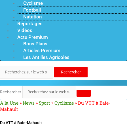
Cyclisme
Football
Natation
Reportages
Vidéos
Actu Premium
Bons Plans
Articles Premium
Les Antilles Agricoles
Rechercher
Rechercher
A la Une
»
News
»
Sport
»
Cyclisme
»
Du VTT à Baie-
Mahault
Du VTT à Baie-Mahault