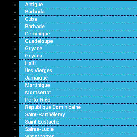
Antigue
Barbuda
Cuba
Barbade
Dominique
Guadeloupe
Guyane
Guyana
Haïti
Îles Vierges
Jamaïque
Martinique
Montserrat
Porto-Rico
République Dominicaine
Saint-Barthélemy
Saint Eustache
Sainte-Lucie
Sint Maarten