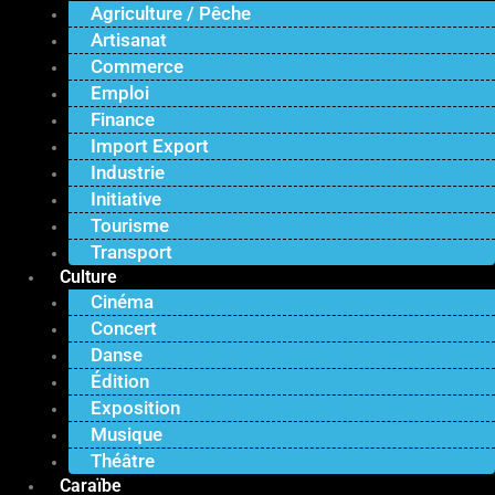
Agriculture / Pêche
Artisanat
Commerce
Emploi
Finance
Import Export
Industrie
Initiative
Tourisme
Transport
Culture
Cinéma
Concert
Danse
Édition
Exposition
Musique
Théâtre
Caraïbe