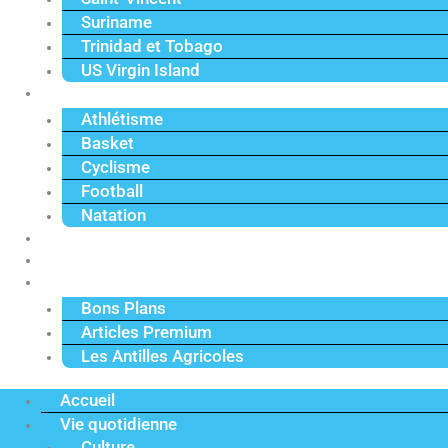
Suriname
Trinidad et Tobago
US Virgin Island
Sport
Athlétisme
Basket
Cyclisme
Football
Natation
Reportages
Vidéos
Actu Premium
Bons Plans
Articles Premium
Les Antilles Agricoles
Accueil
Vie quotidienne
Culture