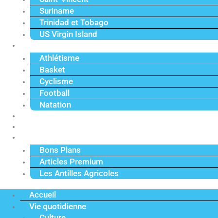
Suriname
Trinidad et Tobago
US Virgin Island
Sport
Athlétisme
Basket
Cyclisme
Football
Natation
Reportages
Vidéos
Actu Premium
Bons Plans
Articles Premium
Les Antilles Agricoles
Accueil
Vie quotidienne
Culture