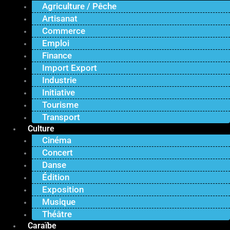
Agriculture / Pêche
Artisanat
Commerce
Emploi
Finance
Import Export
Industrie
Initiative
Tourisme
Transport
Culture
Cinéma
Concert
Danse
Édition
Exposition
Musique
Théâtre
Caraïbe