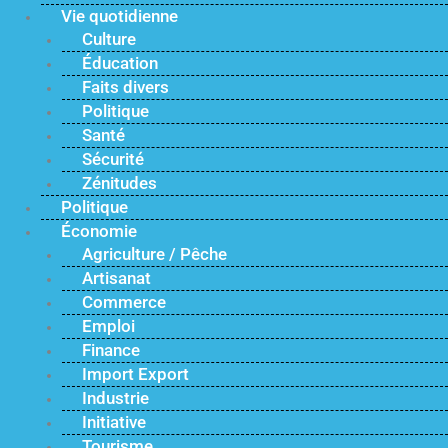
Vie quotidienne
Culture
Éducation
Faits divers
Politique
Santé
Sécurité
Zénitudes
Politique
Économie
Agriculture / Pêche
Artisanat
Commerce
Emploi
Finance
Import Export
Industrie
Initiative
Tourisme