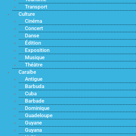
Transport
Culture
Cinéma
Concert
Danse
Édition
Exposition
Musique
Théâtre
Caraïbe
Antigue
Barbuda
Cuba
Barbade
Dominique
Guadeloupe
Guyane
Guyana