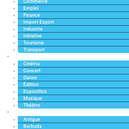
Commerce
Emploi
Finance
Import Export
Industrie
Initiative
Tourisme
Transport
Culture
Cinéma
Concert
Danse
Édition
Exposition
Musique
Théâtre
Caraïbe
Antigue
Barbuda