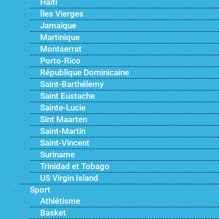
Haïti
Îles Vierges
Jamaïque
Martinique
Montserrat
Porto-Rico
République Dominicaine
Saint-Barthélemy
Saint Eustache
Sainte-Lucie
Sint Maarten
Saint-Martin
Saint-Vincent
Suriname
Trinidad et Tobago
US Virgin Island
Sport
Athlétisme
Basket