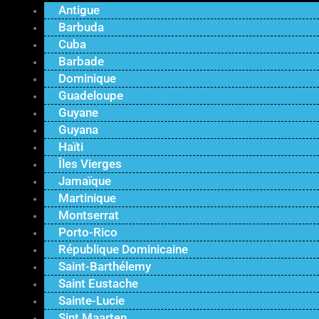
Antigue
Barbuda
Cuba
Barbade
Dominique
Guadeloupe
Guyane
Guyana
Haïti
Îles Vierges
Jamaïque
Martinique
Montserrat
Porto-Rico
République Dominicaine
Saint-Barthélemy
Saint Eustache
Sainte-Lucie
Sint Maarten