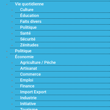
Vie quotidienne
Culture
Éducation
Faits divers
Politique
Santé
Sécurité
Zénitudes
Politique
Économie
Agriculture / Pêche
Artisanat
Commerce
Emploi
Finance
Import Export
Industrie
Initiative
Tourisme