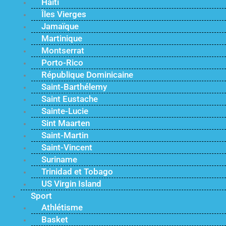
Haïti
Îles Vierges
Jamaïque
Martinique
Montserrat
Porto-Rico
République Dominicaine
Saint-Barthélemy
Saint Eustache
Sainte-Lucie
Sint Maarten
Saint-Martin
Saint-Vincent
Suriname
Trinidad et Tobago
US Virgin Island
Sport
Athlétisme
Basket