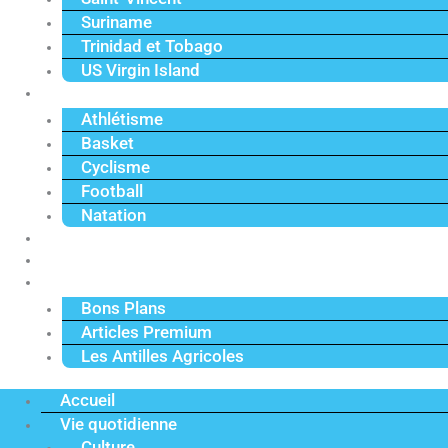
Suriname
Trinidad et Tobago
US Virgin Island
Sport
Athlétisme
Basket
Cyclisme
Football
Natation
Reportages
Vidéos
Actu Premium
Bons Plans
Articles Premium
Les Antilles Agricoles
Accueil
Vie quotidienne
Culture