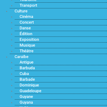
Transport
Culture
Cinéma
Concert
Danse
Édition
Exposition
Musique
Théâtre
Caraïbe
Antigue
Barbuda
Cuba
Barbade
Dominique
Guadeloupe
Guyane
Guyana