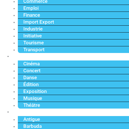
Commerce
Emploi
Finance
Import Export
Industrie
Initiative
Tourisme
Transport
Culture
Cinéma
Concert
Danse
Édition
Exposition
Musique
Théâtre
Caraïbe
Antigue
Barbuda