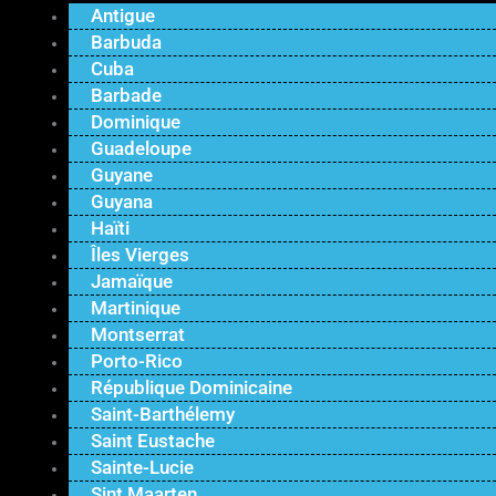
Antigue
Barbuda
Cuba
Barbade
Dominique
Guadeloupe
Guyane
Guyana
Haïti
Îles Vierges
Jamaïque
Martinique
Montserrat
Porto-Rico
République Dominicaine
Saint-Barthélemy
Saint Eustache
Sainte-Lucie
Sint Maarten