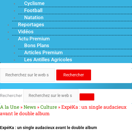
Cyclisme
Football
Natation
Reportages
Vidéos
Actu Premium
Bons Plans
Articles Premium
Les Antilles Agricoles
Rechercher
Rechercher
A la Une
»
News
»
Culture
»
ExpéKa : un single audacieux
avant le double album
ExpéKa : un single audacieux avant le double album