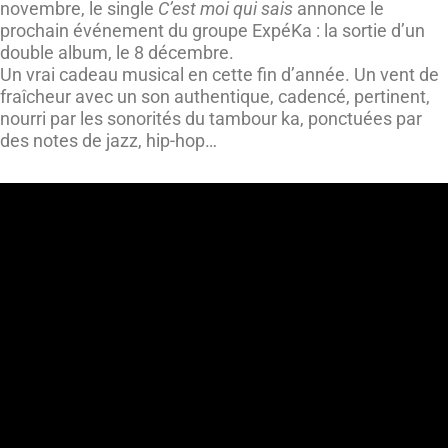
novembre, le single
C’est moi qui sais
annonce le
prochain événement du groupe ExpéKa : la sortie d’un
double album, le 8 décembre.
Un vrai cadeau musical en cette fin d’année. Un vent de
fraîcheur avec un son authentique, cadencé, pertinent,
nourri par les sonorités du tambour ka, ponctuées par
des notes de jazz, hip-hop…