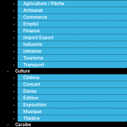
Agriculture / Pêche
Artisanat
Commerce
Emploi
Finance
Import Export
Industrie
Initiative
Tourisme
Transport
Culture
Cinéma
Concert
Danse
Édition
Exposition
Musique
Théâtre
Caraïbe