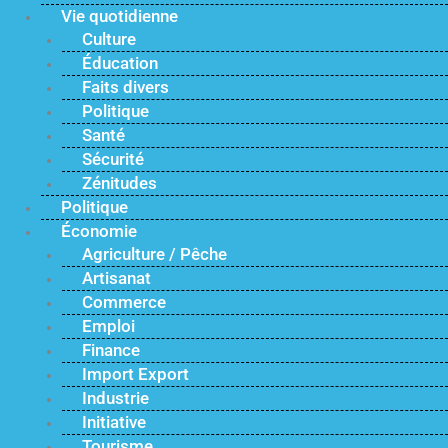
Vie quotidienne
Culture
Éducation
Faits divers
Politique
Santé
Sécurité
Zénitudes
Politique
Économie
Agriculture / Pêche
Artisanat
Commerce
Emploi
Finance
Import Export
Industrie
Initiative
Tourisme