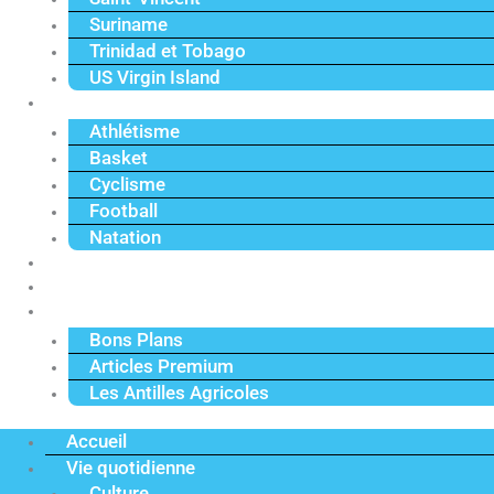
Suriname
Trinidad et Tobago
US Virgin Island
Sport
Athlétisme
Basket
Cyclisme
Football
Natation
Reportages
Vidéos
Actu Premium
Bons Plans
Articles Premium
Les Antilles Agricoles
Accueil
Vie quotidienne
Culture