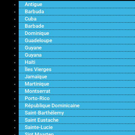
Antigue
Barbuda
Cuba
Barbade
Dominique
Guadeloupe
Guyane
Guyana
Haïti
Îles Vierges
Jamaïque
Martinique
Montserrat
Porto-Rico
République Dominicaine
Saint-Barthélemy
Saint Eustache
Sainte-Lucie
Sint Maarten