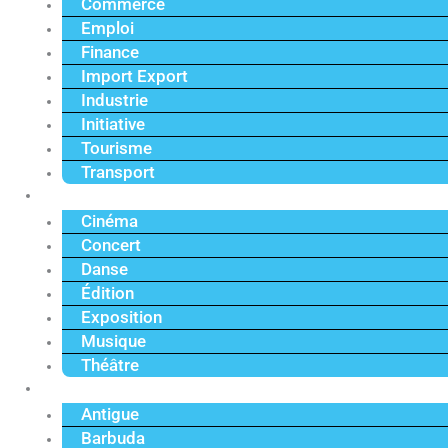
Commerce
Emploi
Finance
Import Export
Industrie
Initiative
Tourisme
Transport
Culture
Cinéma
Concert
Danse
Édition
Exposition
Musique
Théâtre
Caraïbe
Antigue
Barbuda