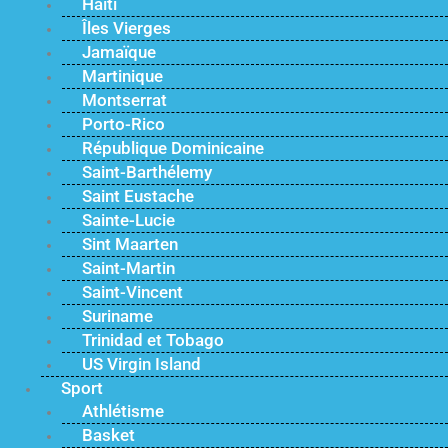
Haïti
Îles Vierges
Jamaïque
Martinique
Montserrat
Porto-Rico
République Dominicaine
Saint-Barthélemy
Saint Eustache
Sainte-Lucie
Sint Maarten
Saint-Martin
Saint-Vincent
Suriname
Trinidad et Tobago
US Virgin Island
Sport
Athlétisme
Basket