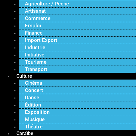
Agriculture / Pêche
Artisanat
Commerce
Emploi
Finance
Import Export
Industrie
Initiative
Tourisme
Transport
Culture
Cinéma
Concert
Danse
Édition
Exposition
Musique
Théâtre
Caraïbe