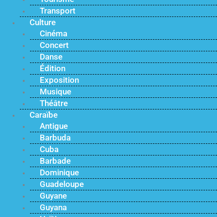
Transport
Culture
Cinéma
Concert
Danse
Édition
Exposition
Musique
Théâtre
Caraïbe
Antigue
Barbuda
Cuba
Barbade
Dominique
Guadeloupe
Guyane
Guyana