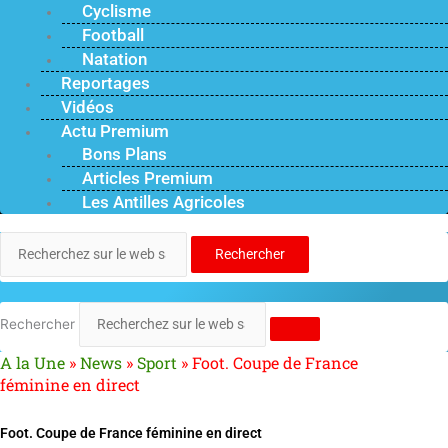
Cyclisme
Football
Natation
Reportages
Vidéos
Actu Premium
Bons Plans
Articles Premium
Les Antilles Agricoles
Rechercher
Rechercher
A la Une
»
News
»
Sport
»
Foot. Coupe de France
féminine en direct
Foot. Coupe de France féminine en direct