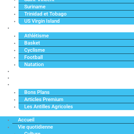
Suriname
Trinidad et Tobago
US Virgin Island
Sport
Athlétisme
Basket
Cyclisme
Football
Natation
Reportages
Vidéos
Actu Premium
Bons Plans
Articles Premium
Les Antilles Agricoles
Accueil
Vie quotidienne
Culture