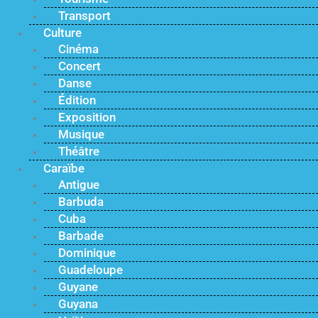
Transport
Culture
Cinéma
Concert
Danse
Édition
Exposition
Musique
Théâtre
Caraïbe
Antigue
Barbuda
Cuba
Barbade
Dominique
Guadeloupe
Guyane
Guyana