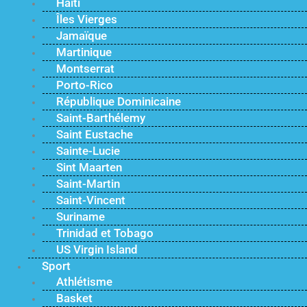
Haïti
Îles Vierges
Jamaïque
Martinique
Montserrat
Porto-Rico
République Dominicaine
Saint-Barthélemy
Saint Eustache
Sainte-Lucie
Sint Maarten
Saint-Martin
Saint-Vincent
Suriname
Trinidad et Tobago
US Virgin Island
Sport
Athlétisme
Basket