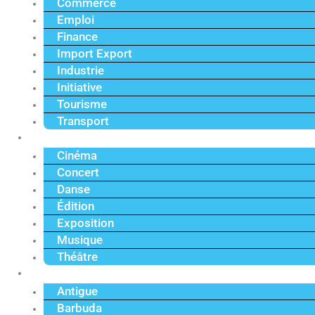
Commerce
Emploi
Finance
Import Export
Industrie
Initiative
Tourisme
Transport
Culture
Cinéma
Concert
Danse
Édition
Exposition
Musique
Théâtre
Caraïbe
Antigue
Barbuda