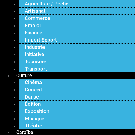
Agriculture / Pêche
Artisanat
Commerce
Emploi
Finance
Import Export
Industrie
Initiative
Tourisme
Transport
Culture
Cinéma
Concert
Danse
Édition
Exposition
Musique
Théâtre
Caraïbe