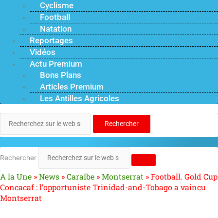
Cyclisme
Football
Natation
Reportages
Vidéos
Actu Premium
Bons Plans
Articles Premium
Les Antilles Agricoles
Rechercher
Rechercher
A la Une
»
News
»
Caraïbe
»
Montserrat
»
Football. Gold Cup
Concacaf : l’opportuniste Trinidad-and-Tobago a vaincu
Montserrat