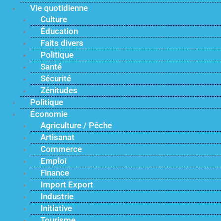
Vie quotidienne
Culture
Éducation
Faits divers
Politique
Santé
Sécurité
Zénitudes
Politique
Économie
Agriculture / Pêche
Artisanat
Commerce
Emploi
Finance
Import Export
Industrie
Initiative
Tourisme