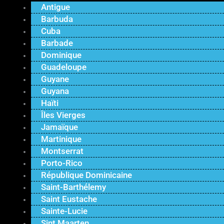
Antigue
Barbuda
Cuba
Barbade
Dominique
Guadeloupe
Guyane
Guyana
Haïti
Îles Vierges
Jamaïque
Martinique
Montserrat
Porto-Rico
République Dominicaine
Saint-Barthélemy
Saint Eustache
Sainte-Lucie
Sint Maarten