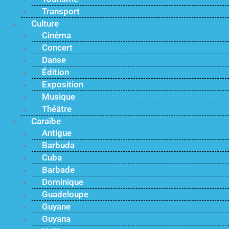
Transport
Culture
Cinéma
Concert
Danse
Édition
Exposition
Musique
Théâtre
Caraïbe
Antigue
Barbuda
Cuba
Barbade
Dominique
Guadeloupe
Guyane
Guyana