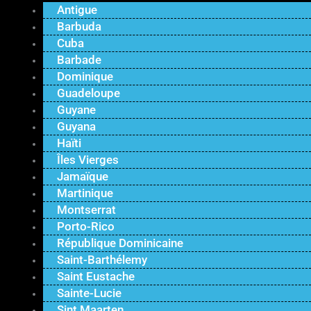
Antigue
Barbuda
Cuba
Barbade
Dominique
Guadeloupe
Guyane
Guyana
Haïti
Îles Vierges
Jamaïque
Martinique
Montserrat
Porto-Rico
République Dominicaine
Saint-Barthélemy
Saint Eustache
Sainte-Lucie
Sint Maarten