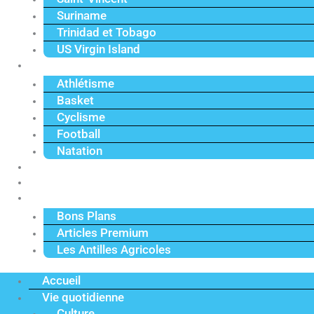
Suriname
Trinidad et Tobago
US Virgin Island
Sport
Athlétisme
Basket
Cyclisme
Football
Natation
Reportages
Vidéos
Actu Premium
Bons Plans
Articles Premium
Les Antilles Agricoles
Accueil
Vie quotidienne
Culture