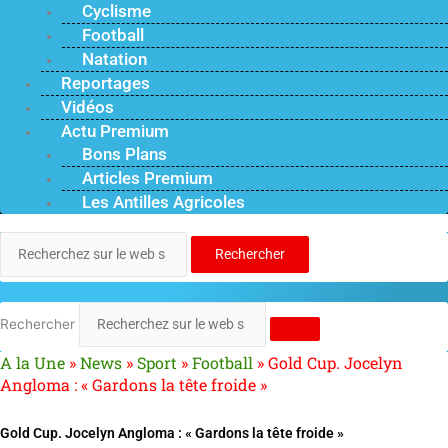
Cyclisme
Football
Natation
Reportages
Vidéos
Actu Premium
Bons Plans
Articles Premium
Les Antilles Agricoles
Rechercher
Rechercher
A la Une
»
News
»
Sport
»
Football
»
Gold Cup. Jocelyn
Angloma : « Gardons la tête froide »
Gold Cup. Jocelyn Angloma : « Gardons la tête froide »