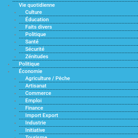
Vie quotidienne
Culture
Éducation
Faits divers
Politique
Santé
Sécurité
Zénitudes
Politique
Économie
Agriculture / Pêche
Artisanat
Commerce
Emploi
Finance
Import Export
Industrie
Initiative
Tourisme