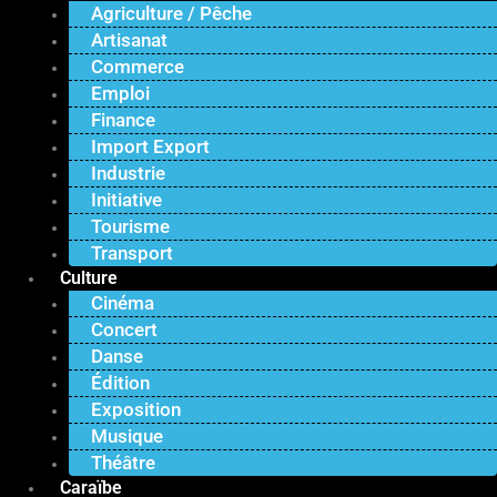
Agriculture / Pêche
Artisanat
Commerce
Emploi
Finance
Import Export
Industrie
Initiative
Tourisme
Transport
Culture
Cinéma
Concert
Danse
Édition
Exposition
Musique
Théâtre
Caraïbe