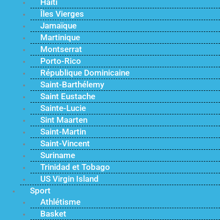
Haïti
Îles Vierges
Jamaïque
Martinique
Montserrat
Porto-Rico
République Dominicaine
Saint-Barthélemy
Saint Eustache
Sainte-Lucie
Sint Maarten
Saint-Martin
Saint-Vincent
Suriname
Trinidad et Tobago
US Virgin Island
Sport
Athlétisme
Basket