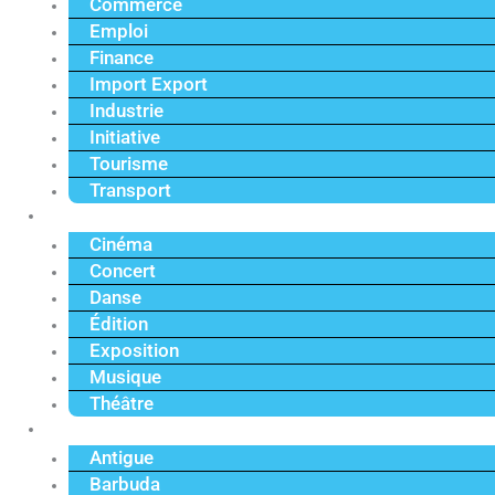
Commerce
Emploi
Finance
Import Export
Industrie
Initiative
Tourisme
Transport
Culture
Cinéma
Concert
Danse
Édition
Exposition
Musique
Théâtre
Caraïbe
Antigue
Barbuda