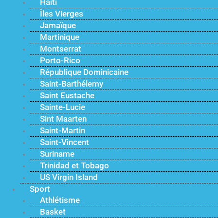
Haïti
Îles Vierges
Jamaïque
Martinique
Montserrat
Porto-Rico
République Dominicaine
Saint-Barthélemy
Saint Eustache
Sainte-Lucie
Sint Maarten
Saint-Martin
Saint-Vincent
Suriname
Trinidad et Tobago
US Virgin Island
Sport
Athlétisme
Basket