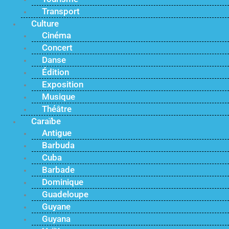
Transport
Culture
Cinéma
Concert
Danse
Édition
Exposition
Musique
Théâtre
Caraïbe
Antigue
Barbuda
Cuba
Barbade
Dominique
Guadeloupe
Guyane
Guyana