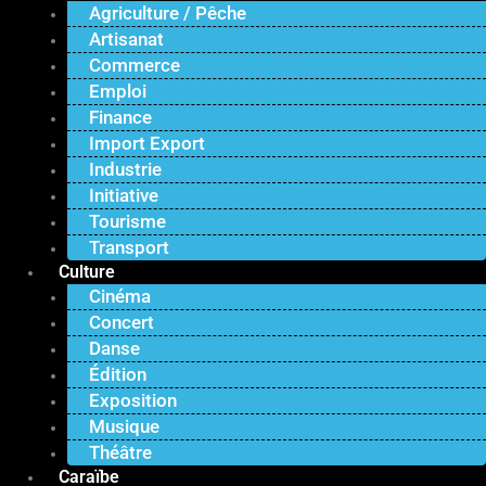
Agriculture / Pêche
Artisanat
Commerce
Emploi
Finance
Import Export
Industrie
Initiative
Tourisme
Transport
Culture
Cinéma
Concert
Danse
Édition
Exposition
Musique
Théâtre
Caraïbe