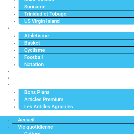
Suriname
Trinidad et Tobago
US Virgin Island
Sport
Athlétisme
Basket
Cyclisme
Football
Natation
Reportages
Vidéos
Actu Premium
Bons Plans
Articles Premium
Les Antilles Agricoles
Accueil
Vie quotidienne
Culture