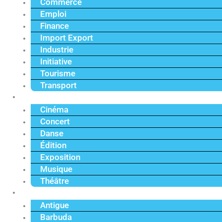
Commerce
Emploi
Finance
Import Export
Industrie
Initiative
Tourisme
Transport
Culture
Cinéma
Concert
Danse
Édition
Exposition
Musique
Théâtre
Caraïbe
Antigue
Barbuda