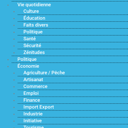
Vie quotidienne
Culture
Éducation
Faits divers
Politique
Santé
Sécurité
Zénitudes
Politique
Économie
Agriculture / Pêche
Artisanat
Commerce
Emploi
Finance
Import Export
Industrie
Initiative
Tourisme