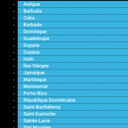
Antigue
Barbuda
Cuba
Barbade
Dominique
Guadeloupe
Guyane
Guyana
Haïti
Îles Vierges
Jamaïque
Martinique
Montserrat
Porto-Rico
République Dominicaine
Saint-Barthélemy
Saint Eustache
Sainte-Lucie
Sint Maarten