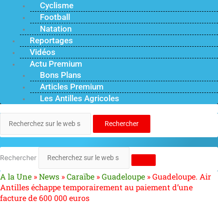
Cyclisme
Football
Natation
Reportages
Vidéos
Actu Premium
Bons Plans
Articles Premium
Les Antilles Agricoles
Rechercher
Rechercher
A la Une
»
News
»
Caraïbe
»
Guadeloupe
»
Guadeloupe. Air
Antilles échappe temporairement au paiement d’une
facture de 600 000 euros