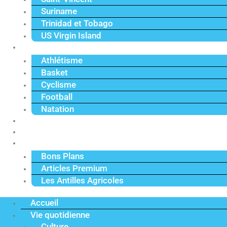
Suriname
Trinidad et Tobago
US Virgin Island
Sport
Athlétisme
Basket
Cyclisme
Football
Natation
Reportages
Vidéos
Actu Premium
Bons Plans
Articles Premium
Les Antilles Agricoles
Accueil
Vie quotidienne
Culture