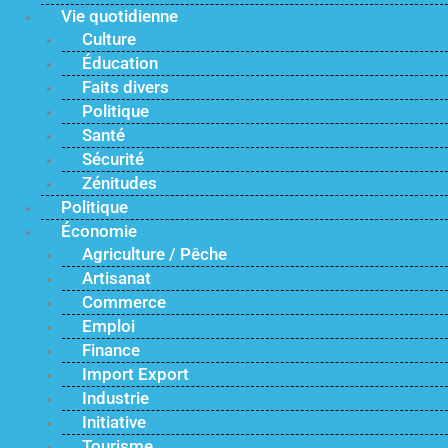
Vie quotidienne
Culture
Éducation
Faits divers
Politique
Santé
Sécurité
Zénitudes
Politique
Économie
Agriculture / Pêche
Artisanat
Commerce
Emploi
Finance
Import Export
Industrie
Initiative
Tourisme