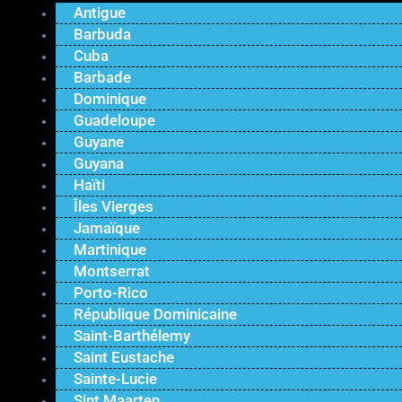
Antigue
Barbuda
Cuba
Barbade
Dominique
Guadeloupe
Guyane
Guyana
Haïti
Îles Vierges
Jamaïque
Martinique
Montserrat
Porto-Rico
République Dominicaine
Saint-Barthélemy
Saint Eustache
Sainte-Lucie
Sint Maarten