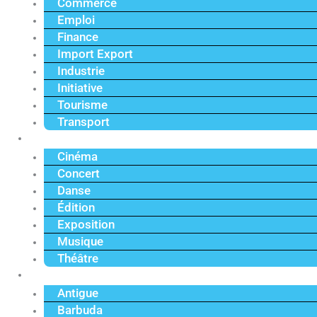
Commerce
Emploi
Finance
Import Export
Industrie
Initiative
Tourisme
Transport
Culture
Cinéma
Concert
Danse
Édition
Exposition
Musique
Théâtre
Caraïbe
Antigue
Barbuda