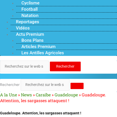
Cyclisme
Football
Natation
Reportages
Vidéos
Actu Premium
Bons Plans
Articles Premium
Les Antilles Agricoles
Rechercher
Rechercher
A la Une
»
News
»
Caraïbe
»
Guadeloupe
»
Guadeloupe.
Attention, les sargasses attaquent !
Guadeloupe. Attention, les sargasses attaquent !