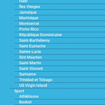
Haïti
Îles Vierges
Jamaïque
Martinique
Montserrat
Porto-Rico
République Dominicaine
Saint-Barthélemy
Saint Eustache
Sainte-Lucie
Sint Maarten
Saint-Martin
Saint-Vincent
Suriname
Trinidad et Tobago
US Virgin Island
Sport
Athlétisme
Basket