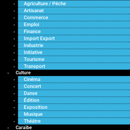
Agriculture / Pêche
Artisanat
Commerce
Emploi
Finance
Import Export
Industrie
Initiative
Tourisme
Transport
Culture
Cinéma
Concert
Danse
Édition
Exposition
Musique
Théâtre
Caraïbe