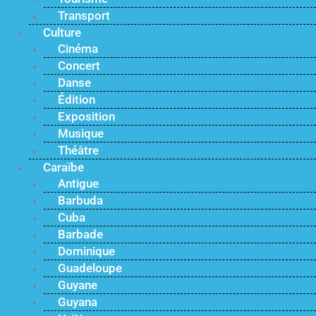
Transport
Culture
Cinéma
Concert
Danse
Édition
Exposition
Musique
Théâtre
Caraïbe
Antigue
Barbuda
Cuba
Barbade
Dominique
Guadeloupe
Guyane
Guyana