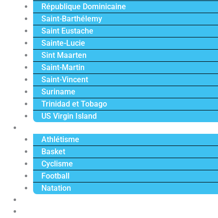
République Dominicaine
Saint-Barthélemy
Saint Eustache
Sainte-Lucie
Sint Maarten
Saint-Martin
Saint-Vincent
Suriname
Trinidad et Tobago
US Virgin Island
Sport
Athlétisme
Basket
Cyclisme
Football
Natation
Reportages
Vidéos