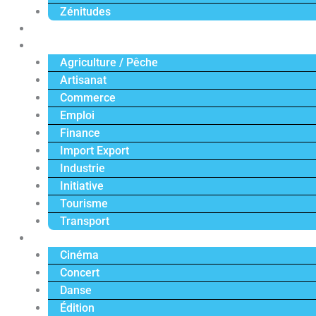
Zénitudes
Politique
Économie
Agriculture / Pêche
Artisanat
Commerce
Emploi
Finance
Import Export
Industrie
Initiative
Tourisme
Transport
Culture
Cinéma
Concert
Danse
Édition