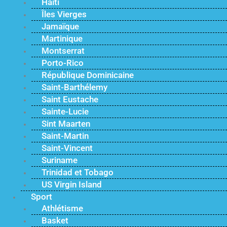
Haïti
Îles Vierges
Jamaïque
Martinique
Montserrat
Porto-Rico
République Dominicaine
Saint-Barthélemy
Saint Eustache
Sainte-Lucie
Sint Maarten
Saint-Martin
Saint-Vincent
Suriname
Trinidad et Tobago
US Virgin Island
Sport
Athlétisme
Basket