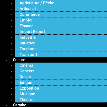
Agriculture / Pêche
Artisanat
Commerce
Emploi
Finance
Import Export
Industrie
Initiative
Tourisme
Transport
Culture
Cinéma
Concert
Danse
Édition
Exposition
Musique
Théâtre
Caraïbe