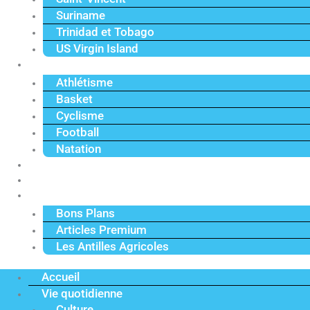
Suriname
Trinidad et Tobago
US Virgin Island
Sport
Athlétisme
Basket
Cyclisme
Football
Natation
Reportages
Vidéos
Actu Premium
Bons Plans
Articles Premium
Les Antilles Agricoles
Accueil
Vie quotidienne
Culture