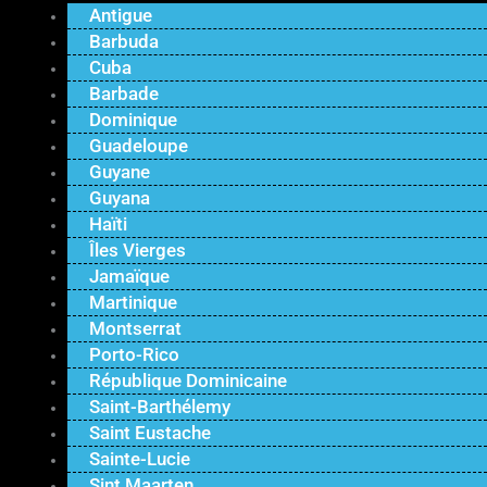
Antigue
Barbuda
Cuba
Barbade
Dominique
Guadeloupe
Guyane
Guyana
Haïti
Îles Vierges
Jamaïque
Martinique
Montserrat
Porto-Rico
République Dominicaine
Saint-Barthélemy
Saint Eustache
Sainte-Lucie
Sint Maarten