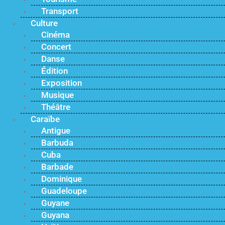
Transport
Culture
Cinéma
Concert
Danse
Édition
Exposition
Musique
Théâtre
Caraïbe
Antigue
Barbuda
Cuba
Barbade
Dominique
Guadeloupe
Guyane
Guyana