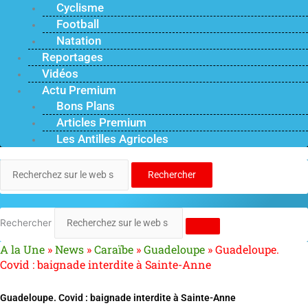
Cyclisme
Football
Natation
Reportages
Vidéos
Actu Premium
Bons Plans
Articles Premium
Les Antilles Agricoles
Rechercher
Rechercher
A la Une
»
News
»
Caraïbe
»
Guadeloupe
»
Guadeloupe.
Covid : baignade interdite à Sainte-Anne
Guadeloupe. Covid : baignade interdite à Sainte-Anne