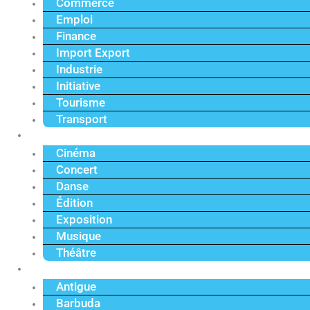
Commerce
Emploi
Finance
Import Export
Industrie
Initiative
Tourisme
Transport
Culture
Cinéma
Concert
Danse
Édition
Exposition
Musique
Théâtre
Caraïbe
Antigue
Barbuda