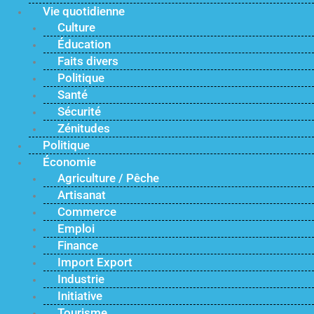
Vie quotidienne
Culture
Éducation
Faits divers
Politique
Santé
Sécurité
Zénitudes
Politique
Économie
Agriculture / Pêche
Artisanat
Commerce
Emploi
Finance
Import Export
Industrie
Initiative
Tourisme