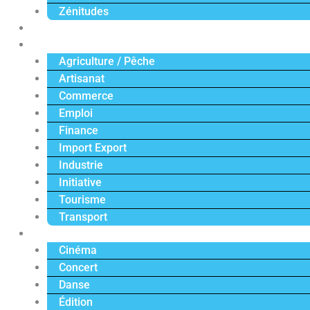
Zénitudes
Politique
Économie
Agriculture / Pêche
Artisanat
Commerce
Emploi
Finance
Import Export
Industrie
Initiative
Tourisme
Transport
Culture
Cinéma
Concert
Danse
Édition