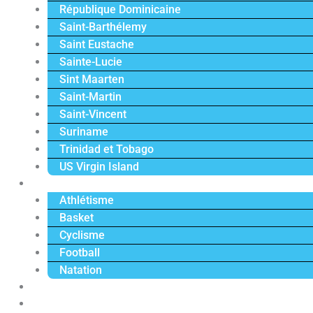
République Dominicaine
Saint-Barthélemy
Saint Eustache
Sainte-Lucie
Sint Maarten
Saint-Martin
Saint-Vincent
Suriname
Trinidad et Tobago
US Virgin Island
Sport
Athlétisme
Basket
Cyclisme
Football
Natation
Reportages
Vidéos