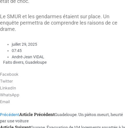
état de choc.
Le SMUR et les gendarmes étaient sur place. Un
enquête permettra de comprendre les raisons de ce
drame.
juillet 29, 2025
07:45
André-Jean VIDAL
Faits divers
,
Guadeloupe
Facebook
Twitter
LinkedIn
WhatsApp
Email
Article Précédent
Guadeloupe. Un piéton meurt, heurté
Précédent
par une voiture
Article Suivant
Guyane. Évacuation de 104 logements squattés à la