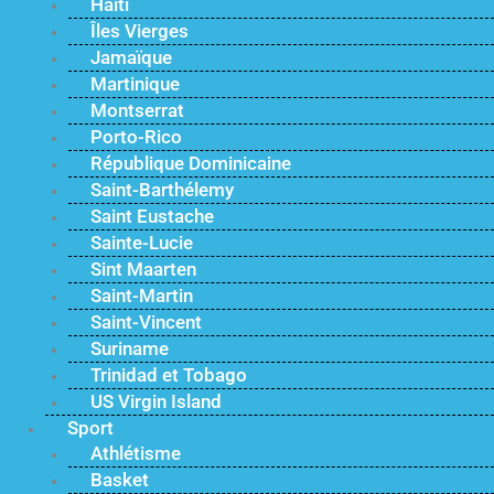
Haïti
Îles Vierges
Jamaïque
Martinique
Montserrat
Porto-Rico
République Dominicaine
Saint-Barthélemy
Saint Eustache
Sainte-Lucie
Sint Maarten
Saint-Martin
Saint-Vincent
Suriname
Trinidad et Tobago
US Virgin Island
Sport
Athlétisme
Basket