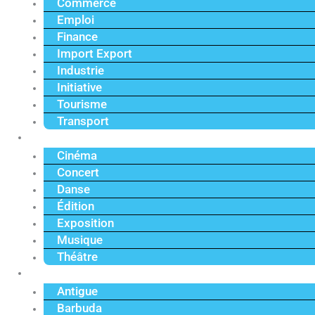
Commerce
Emploi
Finance
Import Export
Industrie
Initiative
Tourisme
Transport
Culture
Cinéma
Concert
Danse
Édition
Exposition
Musique
Théâtre
Caraïbe
Antigue
Barbuda