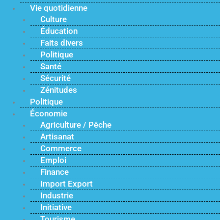
Vie quotidienne
Culture
Éducation
Faits divers
Politique
Santé
Sécurité
Zénitudes
Politique
Économie
Agriculture / Pêche
Artisanat
Commerce
Emploi
Finance
Import Export
Industrie
Initiative
Tourisme