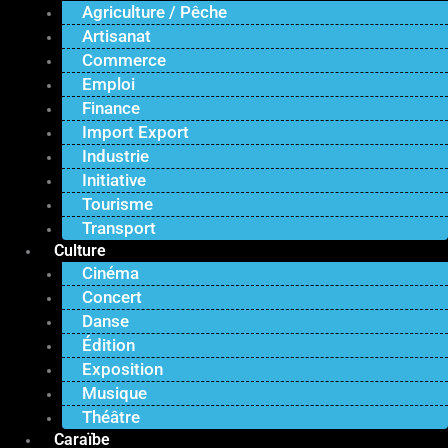
Agriculture / Pêche
Artisanat
Commerce
Emploi
Finance
Import Export
Industrie
Initiative
Tourisme
Transport
Culture
Cinéma
Concert
Danse
Édition
Exposition
Musique
Théâtre
Caraïbe