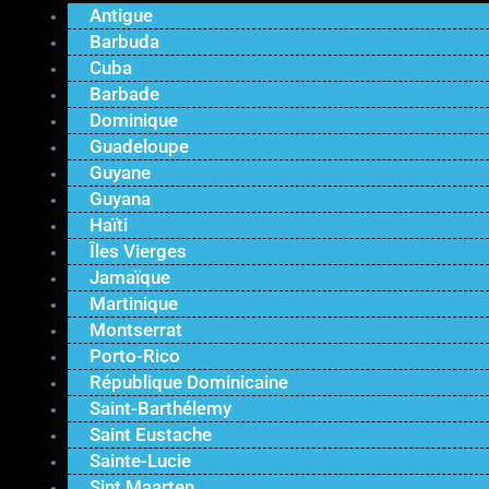
Antigue
Barbuda
Cuba
Barbade
Dominique
Guadeloupe
Guyane
Guyana
Haïti
Îles Vierges
Jamaïque
Martinique
Montserrat
Porto-Rico
République Dominicaine
Saint-Barthélemy
Saint Eustache
Sainte-Lucie
Sint Maarten