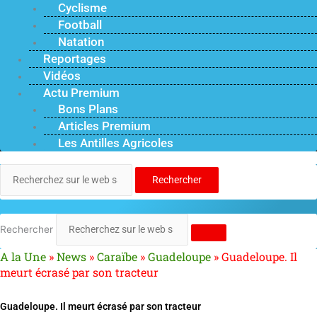
Cyclisme
Football
Natation
Reportages
Vidéos
Actu Premium
Bons Plans
Articles Premium
Les Antilles Agricoles
Rechercher
Rechercher
A la Une
»
News
»
Caraïbe
»
Guadeloupe
»
Guadeloupe. Il
meurt écrasé par son tracteur
Guadeloupe. Il meurt écrasé par son tracteur