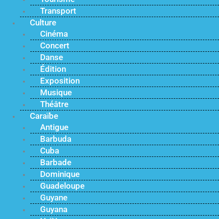
Transport
Culture
Cinéma
Concert
Danse
Édition
Exposition
Musique
Théâtre
Caraïbe
Antigue
Barbuda
Cuba
Barbade
Dominique
Guadeloupe
Guyane
Guyana