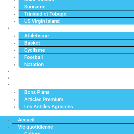
Suriname
Trinidad et Tobago
US Virgin Island
Sport
Athlétisme
Basket
Cyclisme
Football
Natation
Reportages
Vidéos
Actu Premium
Bons Plans
Articles Premium
Les Antilles Agricoles
Accueil
Vie quotidienne
Culture