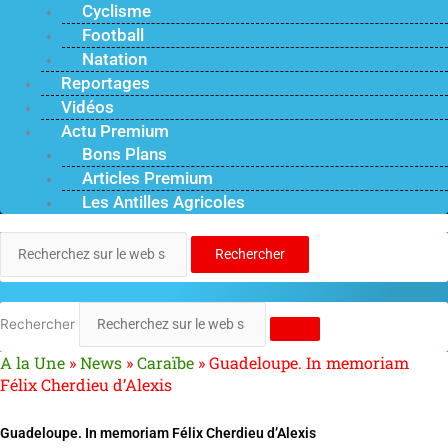
Cyclisme
Football
Natation
Reportages
Vidéos
Actu Premium
Bons Plans
Articles Premium
Les Antilles Agricoles
Rechercher
Rechercher
A la Une
»
News
»
Caraïbe
»
Guadeloupe. In memoriam
Félix Cherdieu d’Alexis
Guadeloupe. In memoriam Félix Cherdieu d’Alexis