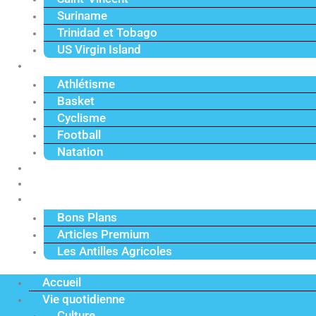
Suriname
Trinidad et Tobago
US Virgin Island
Sport
Athlétisme
Basket
Cyclisme
Football
Natation
Reportages
Vidéos
Actu Premium
Bons Plans
Articles Premium
Les Antilles Agricoles
Accueil
Vie quotidienne
Culture