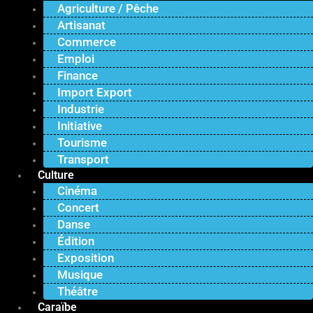
Agriculture / Pêche
Artisanat
Commerce
Emploi
Finance
Import Export
Industrie
Initiative
Tourisme
Transport
Culture
Cinéma
Concert
Danse
Édition
Exposition
Musique
Théâtre
Caraïbe