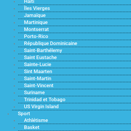
Haïti
Îles Vierges
Jamaïque
Martinique
Montserrat
Porto-Rico
République Dominicaine
Saint-Barthélemy
Saint Eustache
Sainte-Lucie
Sint Maarten
Saint-Martin
Saint-Vincent
Suriname
Trinidad et Tobago
US Virgin Island
Sport
Athlétisme
Basket