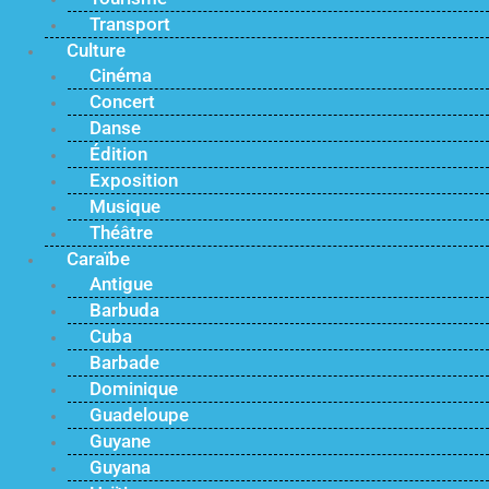
Transport
Culture
Cinéma
Concert
Danse
Édition
Exposition
Musique
Théâtre
Caraïbe
Antigue
Barbuda
Cuba
Barbade
Dominique
Guadeloupe
Guyane
Guyana