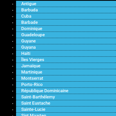
Antigue
Barbuda
Cuba
Barbade
Dominique
Guadeloupe
Guyane
Guyana
Haïti
Îles Vierges
Jamaïque
Martinique
Montserrat
Porto-Rico
République Dominicaine
Saint-Barthélemy
Saint Eustache
Sainte-Lucie
Sint Maarten