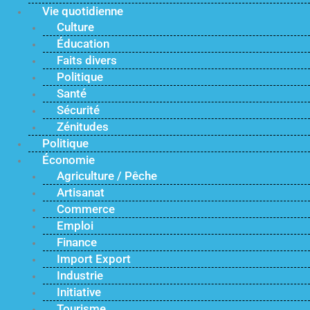
Vie quotidienne
Culture
Éducation
Faits divers
Politique
Santé
Sécurité
Zénitudes
Politique
Économie
Agriculture / Pêche
Artisanat
Commerce
Emploi
Finance
Import Export
Industrie
Initiative
Tourisme