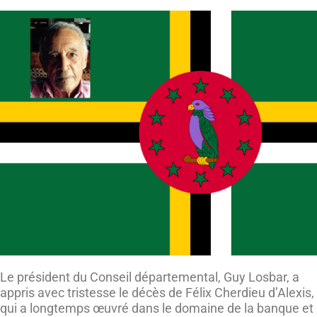
Le président du Conseil départemental, Guy Losbar, a
appris avec tristesse le décès de Félix Cherdieu d’Alexis,
qui a longtemps œuvré dans le domaine de la banque et