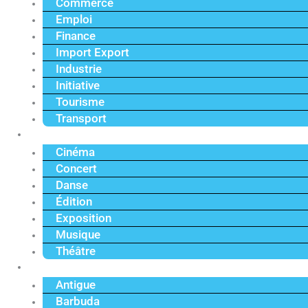
Commerce
Emploi
Finance
Import Export
Industrie
Initiative
Tourisme
Transport
Culture
Cinéma
Concert
Danse
Édition
Exposition
Musique
Théâtre
Caraïbe
Antigue
Barbuda