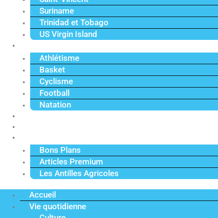
Suriname
Trinidad et Tobago
US Virgin Island
Sport
Athlétisme
Basket
Cyclisme
Football
Natation
Reportages
Vidéos
Actu Premium
Bons Plans
Articles Premium
Les Antilles Agricoles
Accueil
Vie quotidienne
Culture