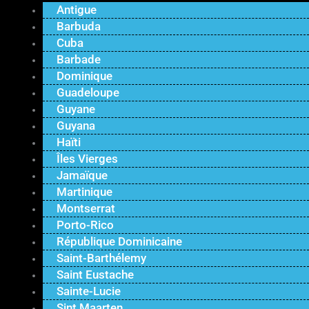
Antigue
Barbuda
Cuba
Barbade
Dominique
Guadeloupe
Guyane
Guyana
Haïti
Îles Vierges
Jamaïque
Martinique
Montserrat
Porto-Rico
République Dominicaine
Saint-Barthélemy
Saint Eustache
Sainte-Lucie
Sint Maarten