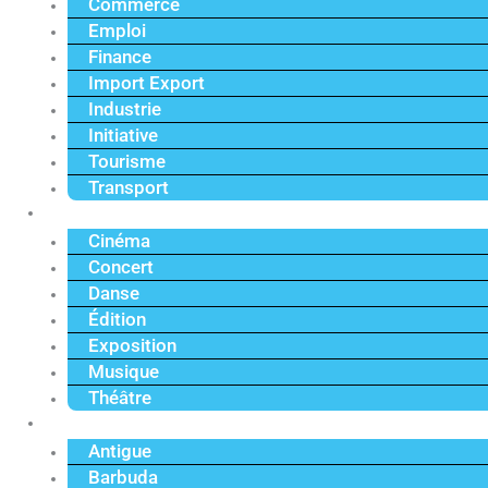
Commerce
Emploi
Finance
Import Export
Industrie
Initiative
Tourisme
Transport
Culture
Cinéma
Concert
Danse
Édition
Exposition
Musique
Théâtre
Caraïbe
Antigue
Barbuda