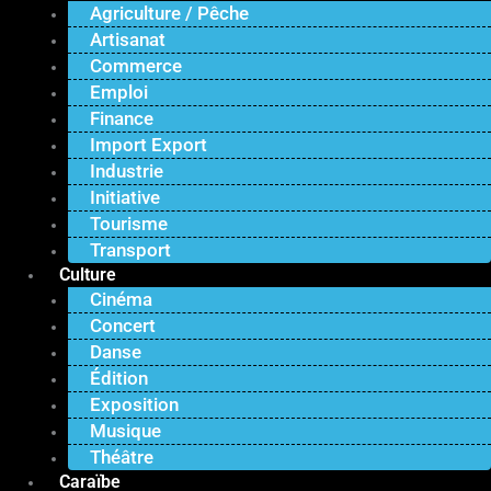
Agriculture / Pêche
Artisanat
Commerce
Emploi
Finance
Import Export
Industrie
Initiative
Tourisme
Transport
Culture
Cinéma
Concert
Danse
Édition
Exposition
Musique
Théâtre
Caraïbe