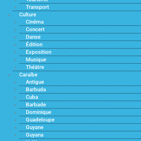
Transport
Culture
Cinéma
Concert
Danse
Édition
Exposition
Musique
Théâtre
Caraïbe
Antigue
Barbuda
Cuba
Barbade
Dominique
Guadeloupe
Guyane
Guyana