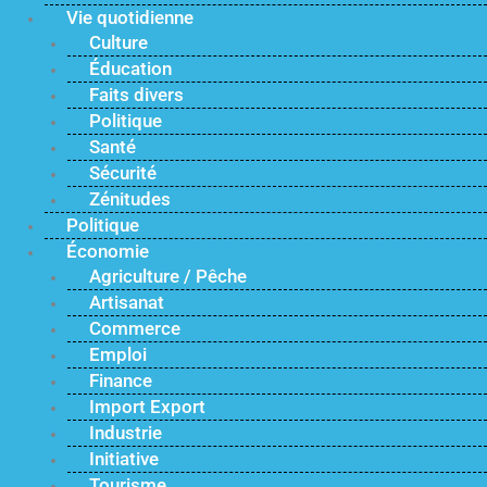
Vie quotidienne
Culture
Éducation
Faits divers
Politique
Santé
Sécurité
Zénitudes
Politique
Économie
Agriculture / Pêche
Artisanat
Commerce
Emploi
Finance
Import Export
Industrie
Initiative
Tourisme