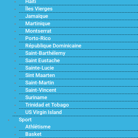
Haïti
Îles Vierges
Jamaïque
Martinique
Montserrat
Porto-Rico
République Dominicaine
Saint-Barthélemy
Saint Eustache
Sainte-Lucie
Sint Maarten
Saint-Martin
Saint-Vincent
Suriname
Trinidad et Tobago
US Virgin Island
Sport
Athlétisme
Basket