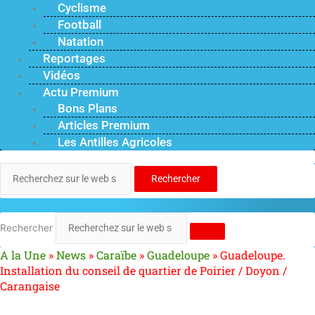
Cyclisme
Football
Natation
Reportages
Vidéos
Actu Premium
Bons Plans
Articles Premium
Les Antilles Agricoles
Rechercher
Rechercher
A la Une
»
News
»
Caraïbe
»
Guadeloupe
»
Guadeloupe.
Installation du conseil de quartier de Poirier / Doyon /
Carangaise