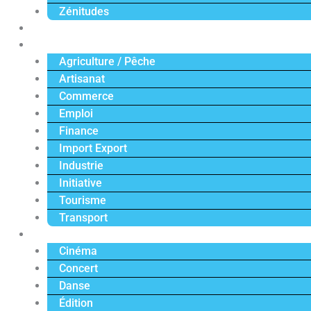
Zénitudes
Politique
Économie
Agriculture / Pêche
Artisanat
Commerce
Emploi
Finance
Import Export
Industrie
Initiative
Tourisme
Transport
Culture
Cinéma
Concert
Danse
Édition