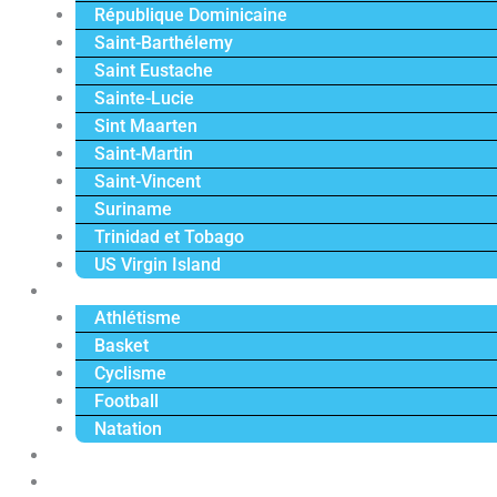
République Dominicaine
Saint-Barthélemy
Saint Eustache
Sainte-Lucie
Sint Maarten
Saint-Martin
Saint-Vincent
Suriname
Trinidad et Tobago
US Virgin Island
Sport
Athlétisme
Basket
Cyclisme
Football
Natation
Reportages
Vidéos