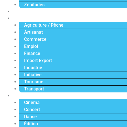
Zénitudes
Politique
Économie
Agriculture / Pêche
Artisanat
Commerce
Emploi
Finance
Import Export
Industrie
Initiative
Tourisme
Transport
Culture
Cinéma
Concert
Danse
Édition