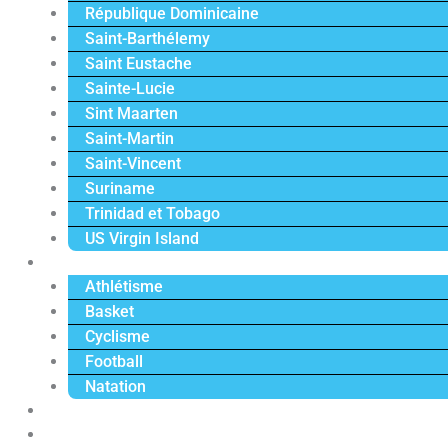
République Dominicaine
Saint-Barthélemy
Saint Eustache
Sainte-Lucie
Sint Maarten
Saint-Martin
Saint-Vincent
Suriname
Trinidad et Tobago
US Virgin Island
Sport
Athlétisme
Basket
Cyclisme
Football
Natation
Reportages
Vidéos