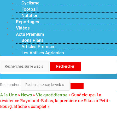
Cyclisme
Football
Natation
Reportages
Vidéos
Actu Premium
Bons Plans
Articles Premium
Les Antilles Agricoles
Rechercher
Rechercher
A la Une
»
News
»
Vie quotidienne
»
Guadeloupe. La
résidence Raymond-Balias, la première de Sikoa à Petit-
Bourg, affiche « complet »