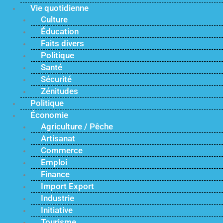
Vie quotidienne
Culture
Éducation
Faits divers
Politique
Santé
Sécurité
Zénitudes
Politique
Économie
Agriculture / Pêche
Artisanat
Commerce
Emploi
Finance
Import Export
Industrie
Initiative
Tourisme