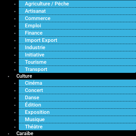
Agriculture / Pêche
Artisanat
Commerce
Emploi
Finance
Import Export
Industrie
Initiative
Tourisme
Transport
Culture
Cinéma
Concert
Danse
Édition
Exposition
Musique
Théâtre
Caraïbe