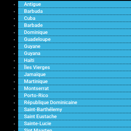
Antigue
Barbuda
Cuba
Barbade
Dominique
Guadeloupe
Guyane
Guyana
Haïti
Îles Vierges
Jamaïque
Martinique
Montserrat
Porto-Rico
République Dominicaine
Saint-Barthélemy
Saint Eustache
Sainte-Lucie
Sint Maarten