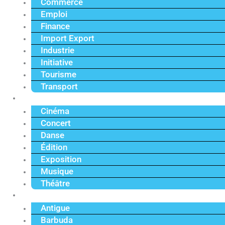
Commerce
Emploi
Finance
Import Export
Industrie
Initiative
Tourisme
Transport
Culture
Cinéma
Concert
Danse
Édition
Exposition
Musique
Théâtre
Caraïbe
Antigue
Barbuda