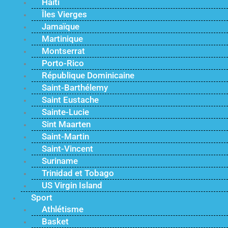
Haïti
Îles Vierges
Jamaïque
Martinique
Montserrat
Porto-Rico
République Dominicaine
Saint-Barthélemy
Saint Eustache
Sainte-Lucie
Sint Maarten
Saint-Martin
Saint-Vincent
Suriname
Trinidad et Tobago
US Virgin Island
Sport
Athlétisme
Basket