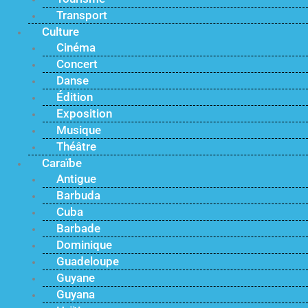
Transport
Culture
Cinéma
Concert
Danse
Édition
Exposition
Musique
Théâtre
Caraïbe
Antigue
Barbuda
Cuba
Barbade
Dominique
Guadeloupe
Guyane
Guyana