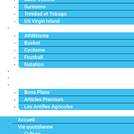
Suriname
Trinidad et Tobago
US Virgin Island
Sport
Athlétisme
Basket
Cyclisme
Football
Natation
Reportages
Vidéos
Actu Premium
Bons Plans
Articles Premium
Les Antilles Agricoles
Accueil
Vie quotidienne
Culture