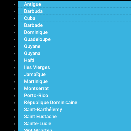
Antigue
Barbuda
Cuba
Barbade
Dominique
Guadeloupe
Guyane
Guyana
Haïti
Îles Vierges
Jamaïque
Martinique
Montserrat
Porto-Rico
République Dominicaine
Saint-Barthélemy
Saint Eustache
Sainte-Lucie
Sint Maarten