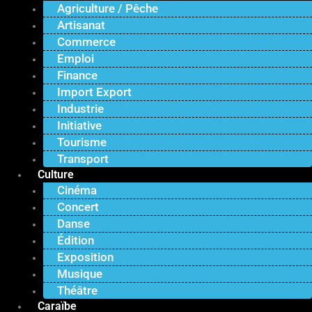
Agriculture / Pêche
Artisanat
Commerce
Emploi
Finance
Import Export
Industrie
Initiative
Tourisme
Transport
Culture
Cinéma
Concert
Danse
Édition
Exposition
Musique
Théâtre
Caraïbe