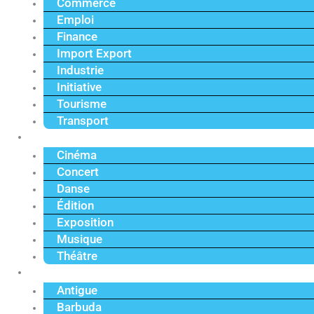
Commerce
Emploi
Finance
Import Export
Industrie
Initiative
Tourisme
Transport
Culture
Cinéma
Concert
Danse
Édition
Exposition
Musique
Théâtre
Caraïbe
Antigue
Barbuda