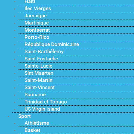
Haïti
Îles Vierges
Jamaïque
Martinique
Montserrat
Porto-Rico
République Dominicaine
Saint-Barthélemy
Saint Eustache
Sainte-Lucie
Sint Maarten
Saint-Martin
Saint-Vincent
Suriname
Trinidad et Tobago
US Virgin Island
Sport
Athlétisme
Basket