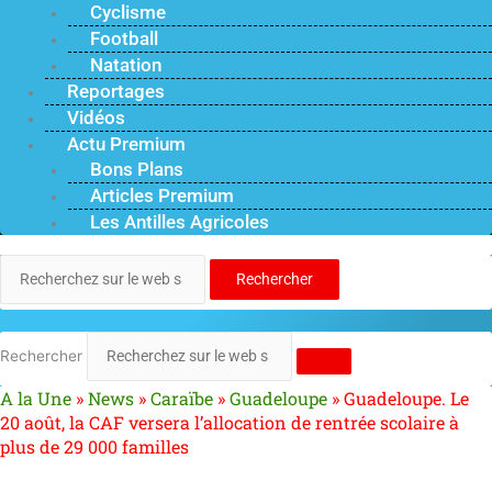
Cyclisme
Football
Natation
Reportages
Vidéos
Actu Premium
Bons Plans
Articles Premium
Les Antilles Agricoles
Rechercher
Rechercher
A la Une
»
News
»
Caraïbe
»
Guadeloupe
»
Guadeloupe. Le
20 août, la CAF versera l’allocation de rentrée scolaire à
plus de 29 000 familles