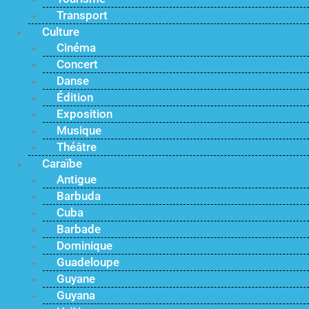
Transport
Culture
Cinéma
Concert
Danse
Édition
Exposition
Musique
Théâtre
Caraïbe
Antigue
Barbuda
Cuba
Barbade
Dominique
Guadeloupe
Guyane
Guyana