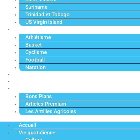
Suriname
Trinidad et Tobago
US Virgin Island
Sport
Athlétisme
Basket
Cyclisme
Football
Natation
Reportages
Vidéos
Actu Premium
Bons Plans
Articles Premium
Les Antilles Agricoles
Accueil
Vie quotidienne
Culture