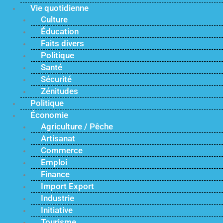
Vie quotidienne
Culture
Éducation
Faits divers
Politique
Santé
Sécurité
Zénitudes
Politique
Économie
Agriculture / Pêche
Artisanat
Commerce
Emploi
Finance
Import Export
Industrie
Initiative
Tourisme