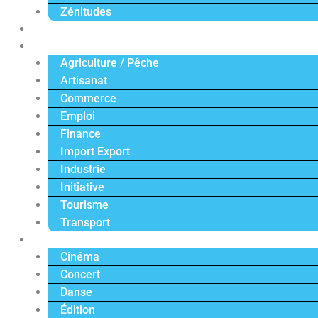
Zénitudes
Politique
Économie
Agriculture / Pêche
Artisanat
Commerce
Emploi
Finance
Import Export
Industrie
Initiative
Tourisme
Transport
Culture
Cinéma
Concert
Danse
Édition