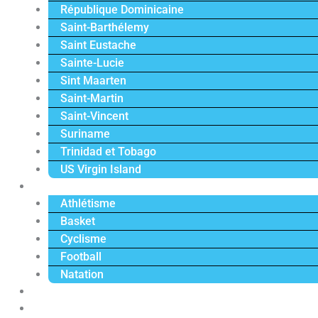
République Dominicaine
Saint-Barthélemy
Saint Eustache
Sainte-Lucie
Sint Maarten
Saint-Martin
Saint-Vincent
Suriname
Trinidad et Tobago
US Virgin Island
Sport
Athlétisme
Basket
Cyclisme
Football
Natation
Reportages
Vidéos