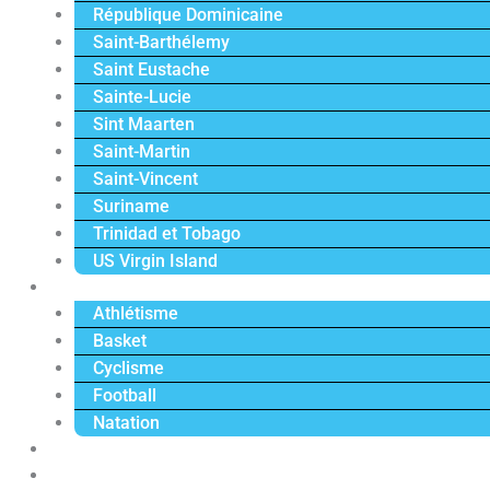
République Dominicaine
Saint-Barthélemy
Saint Eustache
Sainte-Lucie
Sint Maarten
Saint-Martin
Saint-Vincent
Suriname
Trinidad et Tobago
US Virgin Island
Sport
Athlétisme
Basket
Cyclisme
Football
Natation
Reportages
Vidéos