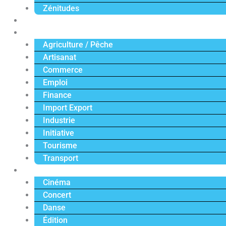
Zénitudes
Politique
Économie
Agriculture / Pêche
Artisanat
Commerce
Emploi
Finance
Import Export
Industrie
Initiative
Tourisme
Transport
Culture
Cinéma
Concert
Danse
Édition