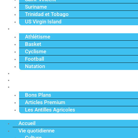
Suriname
Trinidad et Tobago
US Virgin Island
Sport
Athlétisme
Basket
Cyclisme
Football
Natation
Reportages
Vidéos
Actu Premium
Bons Plans
Articles Premium
Les Antilles Agricoles
Accueil
Vie quotidienne
Culture