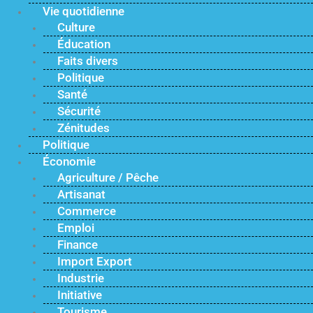
Vie quotidienne
Culture
Éducation
Faits divers
Politique
Santé
Sécurité
Zénitudes
Politique
Économie
Agriculture / Pêche
Artisanat
Commerce
Emploi
Finance
Import Export
Industrie
Initiative
Tourisme