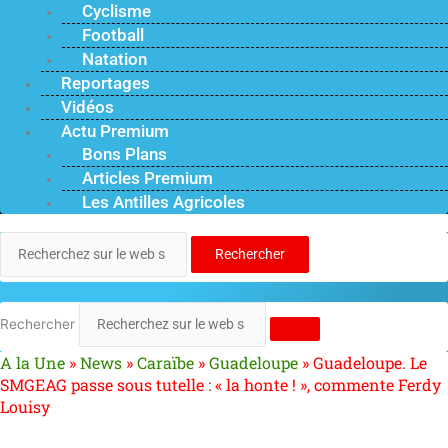
Cyclisme
Football
Natation
Reportages
Vidéos
Actu Premium
Bons Plans
Articles Premium
Les Antilles Agricoles
Rechercher
Rechercher
A la Une
»
News
»
Caraïbe
»
Guadeloupe
»
Guadeloupe. Le
SMGEAG passe sous tutelle : « la honte ! », commente Ferdy
Louisy