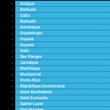
Antigue
Barbuda
Cuba
Barbade
Dominique
Guadeloupe
Guyane
Guyana
Haïti
Îles Vierges
Jamaïque
Martinique
Montserrat
Porto-Rico
République Dominicaine
Saint-Barthélemy
Saint Eustache
Sainte-Lucie
Sint Maarten