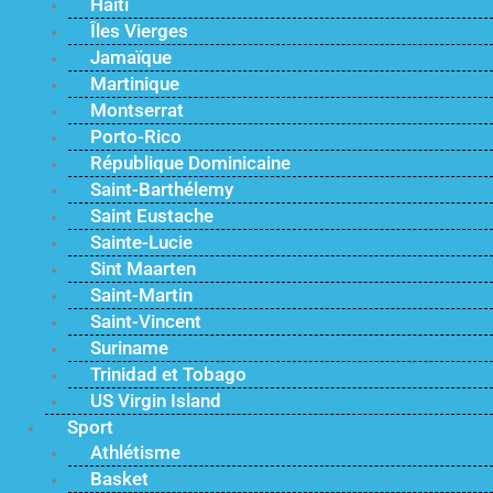
Haïti
Îles Vierges
Jamaïque
Martinique
Montserrat
Porto-Rico
République Dominicaine
Saint-Barthélemy
Saint Eustache
Sainte-Lucie
Sint Maarten
Saint-Martin
Saint-Vincent
Suriname
Trinidad et Tobago
US Virgin Island
Sport
Athlétisme
Basket