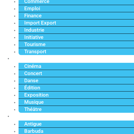
Commerce
Emploi
Finance
Import Export
Industrie
Initiative
Tourisme
Transport
Culture
Cinéma
Concert
Danse
Édition
Exposition
Musique
Théâtre
Caraïbe
Antigue
Barbuda