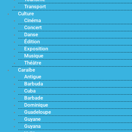
Transport
Culture
Cinéma
Concert
Danse
Édition
Exposition
Musique
Théâtre
Caraïbe
Antigue
Barbuda
Cuba
Barbade
Dominique
Guadeloupe
Guyane
Guyana