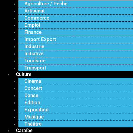
Agriculture / Pêche
Artisanat
Commerce
Emploi
Finance
Import Export
Industrie
Initiative
Tourisme
Transport
Culture
Cinéma
Concert
Danse
Édition
Exposition
Musique
Théâtre
Caraïbe