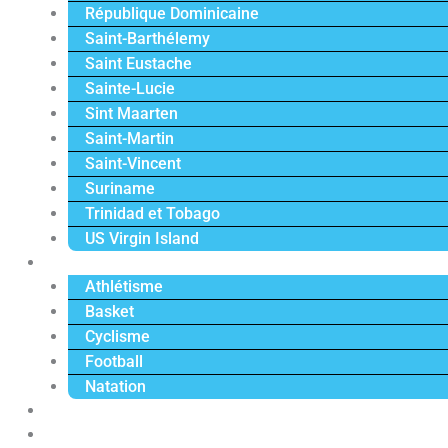
République Dominicaine
Saint-Barthélemy
Saint Eustache
Sainte-Lucie
Sint Maarten
Saint-Martin
Saint-Vincent
Suriname
Trinidad et Tobago
US Virgin Island
Sport
Athlétisme
Basket
Cyclisme
Football
Natation
Reportages
Vidéos