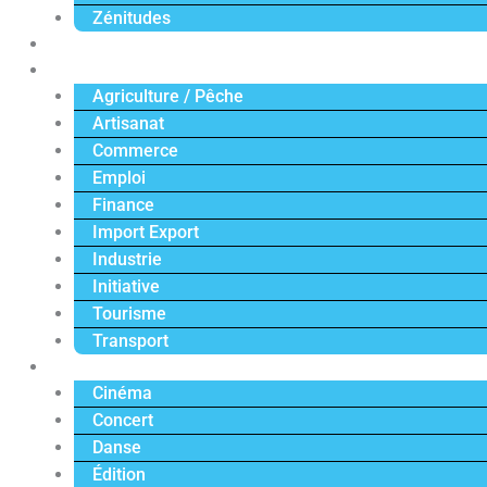
Zénitudes
Politique
Économie
Agriculture / Pêche
Artisanat
Commerce
Emploi
Finance
Import Export
Industrie
Initiative
Tourisme
Transport
Culture
Cinéma
Concert
Danse
Édition