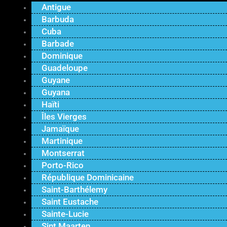
Antigue
Barbuda
Cuba
Barbade
Dominique
Guadeloupe
Guyane
Guyana
Haïti
Îles Vierges
Jamaïque
Martinique
Montserrat
Porto-Rico
République Dominicaine
Saint-Barthélemy
Saint Eustache
Sainte-Lucie
Sint Maarten