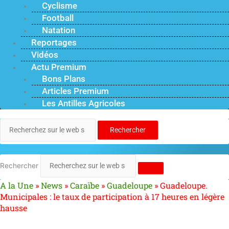
Cyclisme
Football
Natation
Reportages
Vidéos
Actu Premium
Bons Plans
Articles Premium
Les Antilles Agricoles
Rechercher
Rechercher
A la Une
»
News
»
Caraïbe
»
Guadeloupe
»
Guadeloupe.
Municipales : le taux de participation à 17 heures en légère
hausse