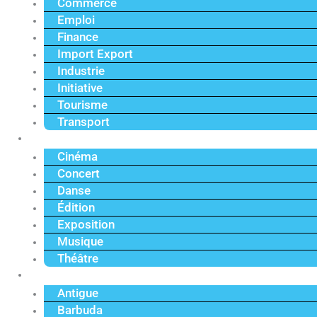
Commerce
Emploi
Finance
Import Export
Industrie
Initiative
Tourisme
Transport
Culture
Cinéma
Concert
Danse
Édition
Exposition
Musique
Théâtre
Caraïbe
Antigue
Barbuda