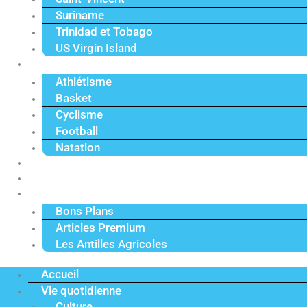
Suriname
Trinidad et Tobago
US Virgin Island
Sport
Athlétisme
Basket
Cyclisme
Football
Natation
Reportages
Vidéos
Actu Premium
Bons Plans
Articles Premium
Les Antilles Agricoles
Accueil
Vie quotidienne
Culture