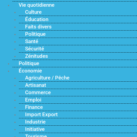
Vie quotidienne
Culture
Éducation
Faits divers
Politique
Santé
Sécurité
Zénitudes
Politique
Économie
Agriculture / Pêche
Artisanat
Commerce
Emploi
Finance
Import Export
Industrie
Initiative
Tourisme