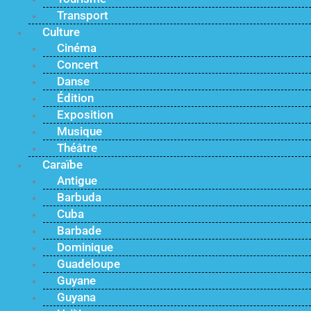
Transport
Culture
Cinéma
Concert
Danse
Édition
Exposition
Musique
Théâtre
Caraïbe
Antigue
Barbuda
Cuba
Barbade
Dominique
Guadeloupe
Guyane
Guyana