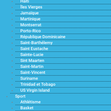
Haïti
Îles Vierges
Jamaïque
Martinique
Montserrat
Porto-Rico
République Dominicaine
Saint-Barthélemy
Saint Eustache
Sainte-Lucie
Sint Maarten
Saint-Martin
Saint-Vincent
Suriname
Trinidad et Tobago
US Virgin Island
Sport
Athlétisme
Basket