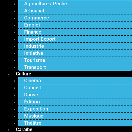
Agriculture / Pêche
Artisanat
Commerce
Emploi
Finance
Import Export
Industrie
Initiative
Tourisme
Transport
Culture
Cinéma
Concert
Danse
Édition
Exposition
Musique
Théâtre
Caraïbe