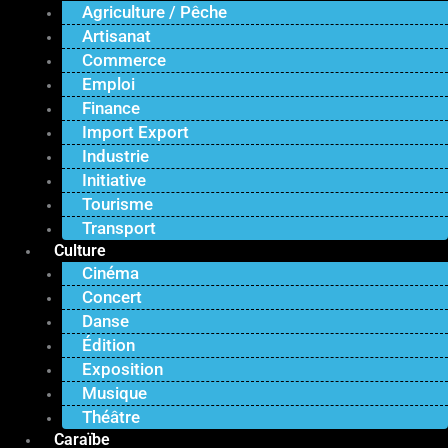
Agriculture / Pêche
Artisanat
Commerce
Emploi
Finance
Import Export
Industrie
Initiative
Tourisme
Transport
Culture
Cinéma
Concert
Danse
Édition
Exposition
Musique
Théâtre
Caraïbe