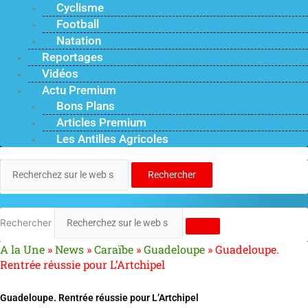
Cyclisme
Football
Natation
Reportages
Vidéos
Actu Premium
Bons Plans
Articles Premium
Les Antilles Agricoles
Rechercher
Rechercher
A la Une
»
News
»
Caraïbe
»
Guadeloupe
»
Guadeloupe.
Rentrée réussie pour L’Artchipel
Guadeloupe. Rentrée réussie pour L’Artchipel