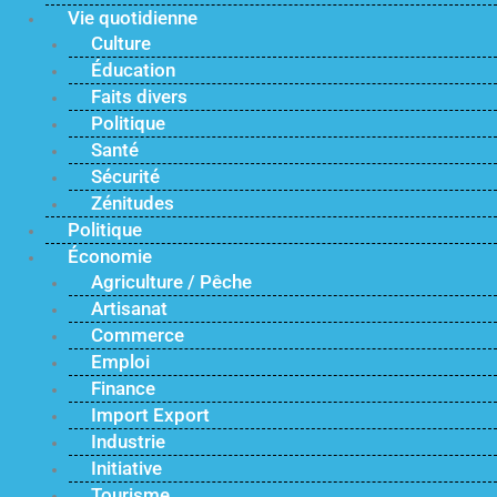
Vie quotidienne
Culture
Éducation
Faits divers
Politique
Santé
Sécurité
Zénitudes
Politique
Économie
Agriculture / Pêche
Artisanat
Commerce
Emploi
Finance
Import Export
Industrie
Initiative
Tourisme