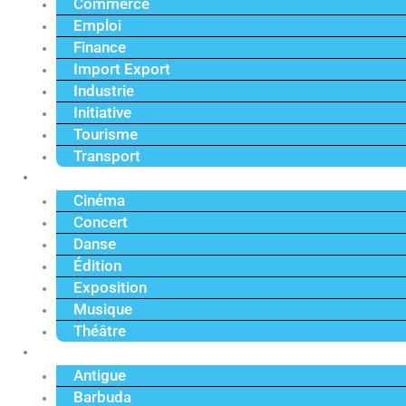
Commerce
Emploi
Finance
Import Export
Industrie
Initiative
Tourisme
Transport
Culture
Cinéma
Concert
Danse
Édition
Exposition
Musique
Théâtre
Caraïbe
Antigue
Barbuda