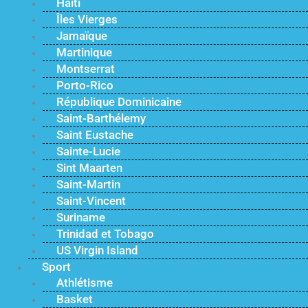
Haïti
Îles Vierges
Jamaïque
Martinique
Montserrat
Porto-Rico
République Dominicaine
Saint-Barthélemy
Saint Eustache
Sainte-Lucie
Sint Maarten
Saint-Martin
Saint-Vincent
Suriname
Trinidad et Tobago
US Virgin Island
Sport
Athlétisme
Basket