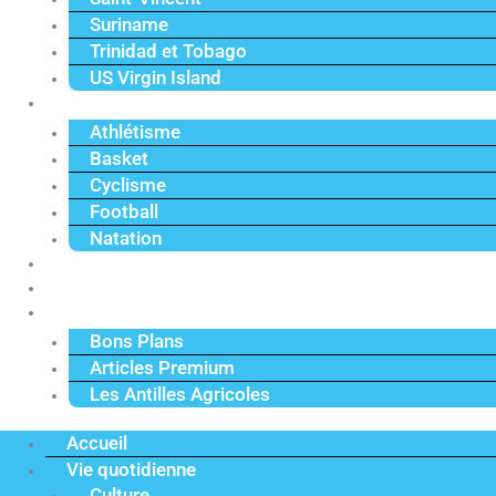
Suriname
Trinidad et Tobago
US Virgin Island
Sport
Athlétisme
Basket
Cyclisme
Football
Natation
Reportages
Vidéos
Actu Premium
Bons Plans
Articles Premium
Les Antilles Agricoles
Accueil
Vie quotidienne
Culture