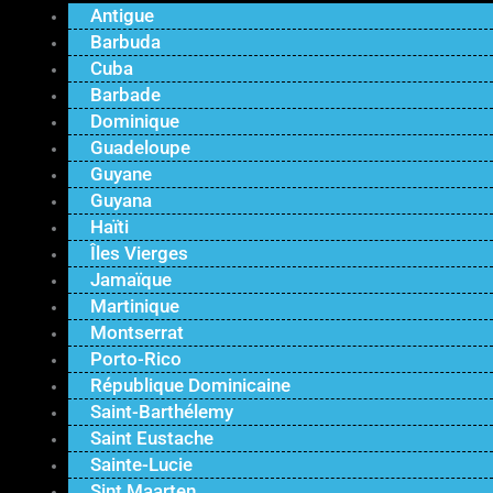
Antigue
Barbuda
Cuba
Barbade
Dominique
Guadeloupe
Guyane
Guyana
Haïti
Îles Vierges
Jamaïque
Martinique
Montserrat
Porto-Rico
République Dominicaine
Saint-Barthélemy
Saint Eustache
Sainte-Lucie
Sint Maarten