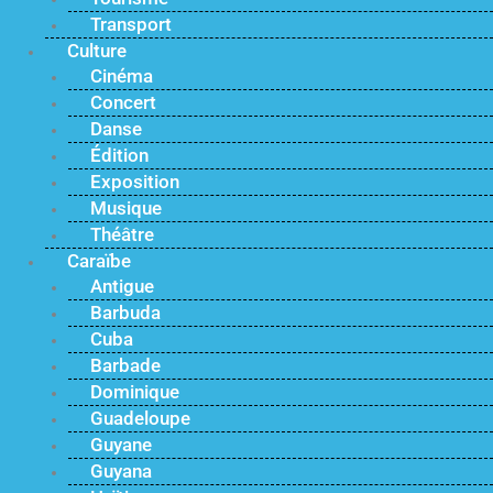
Transport
Culture
Cinéma
Concert
Danse
Édition
Exposition
Musique
Théâtre
Caraïbe
Antigue
Barbuda
Cuba
Barbade
Dominique
Guadeloupe
Guyane
Guyana