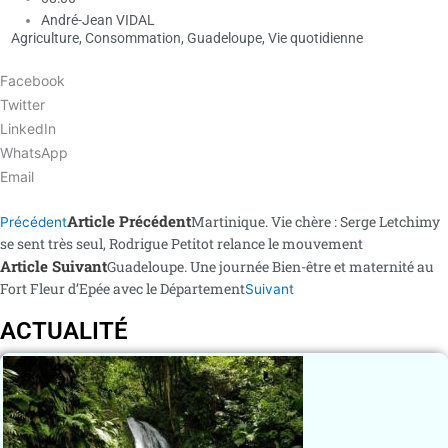
André-Jean VIDAL
Agriculture
,
Consommation
,
Guadeloupe
,
Vie quotidienne
Facebook
Twitter
LinkedIn
WhatsApp
Email
Article Précédent
Martinique. Vie chère : Serge Letchimy
Précédent
se sent très seul, Rodrigue Petitot relance le mouvement
Article Suivant
Guadeloupe. Une journée Bien-être et maternité au
Fort Fleur d’Epée avec le Département
Suivant
ACTUALITÉ