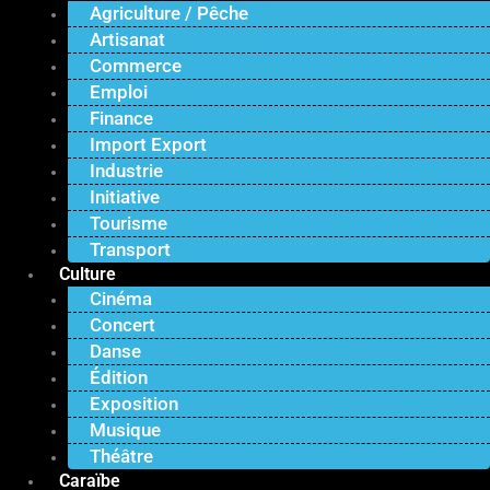
Agriculture / Pêche
Artisanat
Commerce
Emploi
Finance
Import Export
Industrie
Initiative
Tourisme
Transport
Culture
Cinéma
Concert
Danse
Édition
Exposition
Musique
Théâtre
Caraïbe