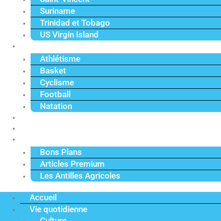
Suriname
Trinidad et Tobago
US Virgin Island
Sport
Athlétisme
Basket
Cyclisme
Football
Natation
Reportages
Vidéos
Actu Premium
Bons Plans
Articles Premium
Les Antilles Agricoles
Accueil
Vie quotidienne
Culture