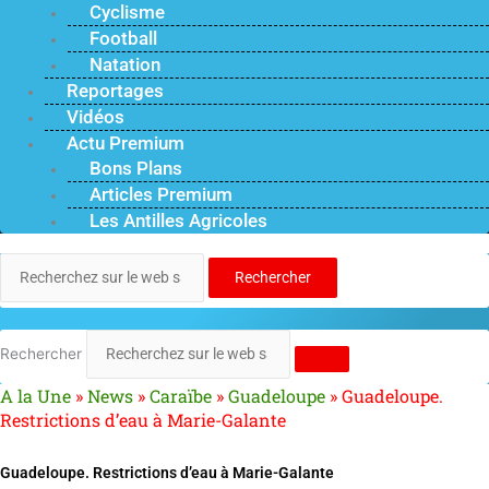
Cyclisme
Football
Natation
Reportages
Vidéos
Actu Premium
Bons Plans
Articles Premium
Les Antilles Agricoles
Rechercher
Rechercher
A la Une
»
News
»
Caraïbe
»
Guadeloupe
»
Guadeloupe.
Restrictions d’eau à Marie-Galante
Guadeloupe. Restrictions d’eau à Marie-Galante