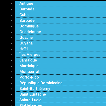
Antigue
Barbuda
Cuba
Barbade
Dominique
Guadeloupe
Guyane
Guyana
Haïti
Îles Vierges
Jamaïque
Martinique
Montserrat
Porto-Rico
République Dominicaine
Saint-Barthélemy
Saint Eustache
Sainte-Lucie
Sint Maarten