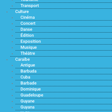
Transport
Culture
Cinéma
Concert
Danse
Édition
Exposition
Musique
Théâtre
Caraïbe
Antigue
Barbuda
Cuba
Barbade
Dominique
Guadeloupe
Guyane
Guyana