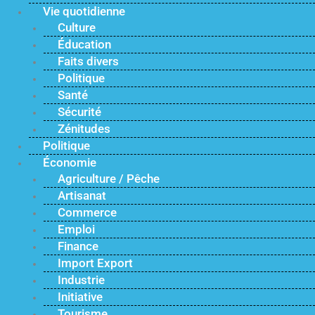
Vie quotidienne
Culture
Éducation
Faits divers
Politique
Santé
Sécurité
Zénitudes
Politique
Économie
Agriculture / Pêche
Artisanat
Commerce
Emploi
Finance
Import Export
Industrie
Initiative
Tourisme