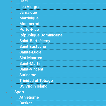
Haïti
Îles Vierges
Jamaïque
Martinique
Montserrat
Porto-Rico
République Dominicaine
Saint-Barthélemy
Saint Eustache
Sainte-Lucie
Sint Maarten
Saint-Martin
Saint-Vincent
Suriname
Trinidad et Tobago
US Virgin Island
Sport
Athlétisme
Basket