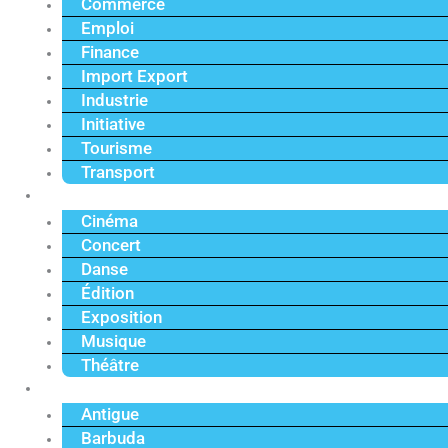
Commerce
Emploi
Finance
Import Export
Industrie
Initiative
Tourisme
Transport
Culture
Cinéma
Concert
Danse
Édition
Exposition
Musique
Théâtre
Caraïbe
Antigue
Barbuda