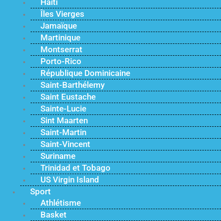
Haïti
Îles Vierges
Jamaïque
Martinique
Montserrat
Porto-Rico
République Dominicaine
Saint-Barthélemy
Saint Eustache
Sainte-Lucie
Sint Maarten
Saint-Martin
Saint-Vincent
Suriname
Trinidad et Tobago
US Virgin Island
Sport
Athlétisme
Basket