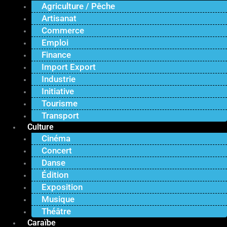
Agriculture / Pêche
Artisanat
Commerce
Emploi
Finance
Import Export
Industrie
Initiative
Tourisme
Transport
Culture
Cinéma
Concert
Danse
Édition
Exposition
Musique
Théâtre
Caraïbe