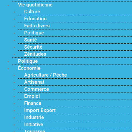
Vie quotidienne
Culture
Éducation
Faits divers
Politique
Santé
Sécurité
Zénitudes
Politique
Économie
Agriculture / Pêche
Artisanat
Commerce
Emploi
Finance
Import Export
Industrie
Initiative
Tourisme