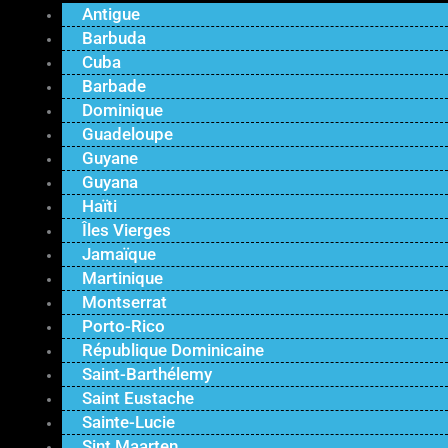
Antigue
Barbuda
Cuba
Barbade
Dominique
Guadeloupe
Guyane
Guyana
Haïti
Îles Vierges
Jamaïque
Martinique
Montserrat
Porto-Rico
République Dominicaine
Saint-Barthélemy
Saint Eustache
Sainte-Lucie
Sint Maarten