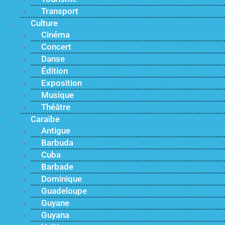
Transport
Culture
Cinéma
Concert
Danse
Édition
Exposition
Musique
Théâtre
Caraïbe
Antigue
Barbuda
Cuba
Barbade
Dominique
Guadeloupe
Guyane
Guyana