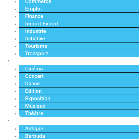
Commerce
Emploi
Finance
Import Export
Industrie
Initiative
Tourisme
Transport
Culture
Cinéma
Concert
Danse
Édition
Exposition
Musique
Théâtre
Caraïbe
Antigue
Barbuda