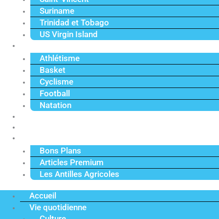
Suriname
Trinidad et Tobago
US Virgin Island
Sport
Athlétisme
Basket
Cyclisme
Football
Natation
Reportages
Vidéos
Actu Premium
Bons Plans
Articles Premium
Les Antilles Agricoles
Accueil
Vie quotidienne
Culture