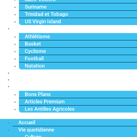
Suriname
Trinidad et Tobago
US Virgin Island
Sport
Athlétisme
Basket
Cyclisme
Football
Natation
Reportages
Vidéos
Actu Premium
Bons Plans
Articles Premium
Les Antilles Agricoles
Accueil
Vie quotidienne
Culture