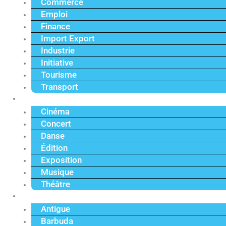
Commerce
Emploi
Finance
Import Export
Industrie
Initiative
Tourisme
Transport
Culture
Cinéma
Concert
Danse
Édition
Exposition
Musique
Théâtre
Caraïbe
Antigue
Barbuda