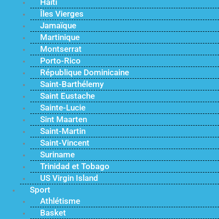
Haïti
Îles Vierges
Jamaïque
Martinique
Montserrat
Porto-Rico
République Dominicaine
Saint-Barthélemy
Saint Eustache
Sainte-Lucie
Sint Maarten
Saint-Martin
Saint-Vincent
Suriname
Trinidad et Tobago
US Virgin Island
Sport
Athlétisme
Basket