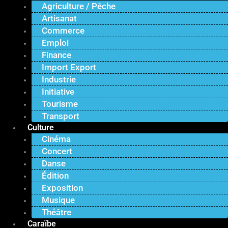
Agriculture / Pêche
Artisanat
Commerce
Emploi
Finance
Import Export
Industrie
Initiative
Tourisme
Transport
Culture
Cinéma
Concert
Danse
Édition
Exposition
Musique
Théâtre
Caraïbe