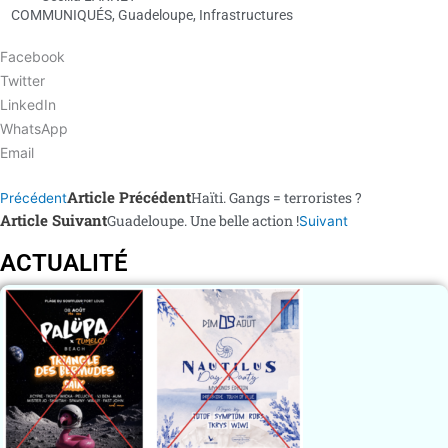
COMMUNIQUÉS
,
Guadeloupe
,
Infrastructures
Facebook
Twitter
LinkedIn
WhatsApp
Email
Article Précédent
Haïti. Gangs = terroristes ?
Précédent
Article Suivant
Guadeloupe. Une belle action !
Suivant
ACTUALITÉ