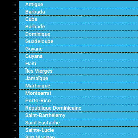
Antigue
Barbuda
Cuba
Barbade
Dominique
Guadeloupe
Guyane
Guyana
Haïti
Îles Vierges
Jamaïque
Martinique
Montserrat
Porto-Rico
République Dominicaine
Saint-Barthélemy
Saint Eustache
Sainte-Lucie
Sint Maarten