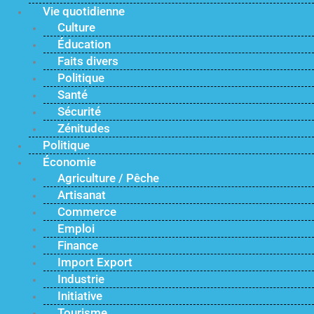
Vie quotidienne
Culture
Éducation
Faits divers
Politique
Santé
Sécurité
Zénitudes
Politique
Économie
Agriculture / Pêche
Artisanat
Commerce
Emploi
Finance
Import Export
Industrie
Initiative
Tourisme