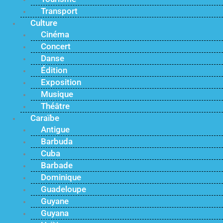
Transport
Culture
Cinéma
Concert
Danse
Édition
Exposition
Musique
Théâtre
Caraïbe
Antigue
Barbuda
Cuba
Barbade
Dominique
Guadeloupe
Guyane
Guyana