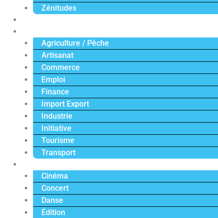
Zénitudes
Politique
Économie
Agriculture / Pêche
Artisanat
Commerce
Emploi
Finance
Import Export
Industrie
Initiative
Tourisme
Transport
Culture
Cinéma
Concert
Danse
Édition