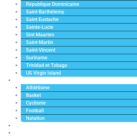
République Dominicaine
Saint-Barthélemy
Saint Eustache
Sainte-Lucie
Sint Maarten
Saint-Martin
Saint-Vincent
Suriname
Trinidad et Tobago
US Virgin Island
Sport
Athlétisme
Basket
Cyclisme
Football
Natation
Reportages
Vidéos