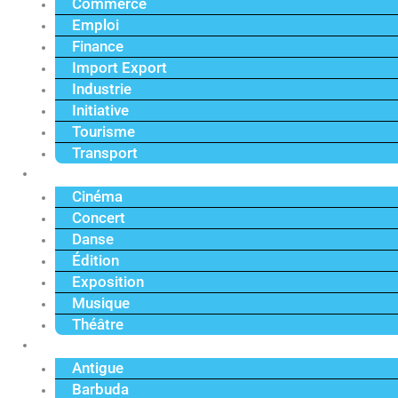
Commerce
Emploi
Finance
Import Export
Industrie
Initiative
Tourisme
Transport
Culture
Cinéma
Concert
Danse
Édition
Exposition
Musique
Théâtre
Caraïbe
Antigue
Barbuda