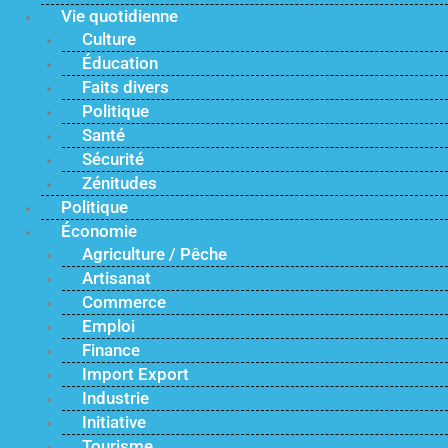
Vie quotidienne
Culture
Éducation
Faits divers
Politique
Santé
Sécurité
Zénitudes
Politique
Économie
Agriculture / Pêche
Artisanat
Commerce
Emploi
Finance
Import Export
Industrie
Initiative
Tourisme