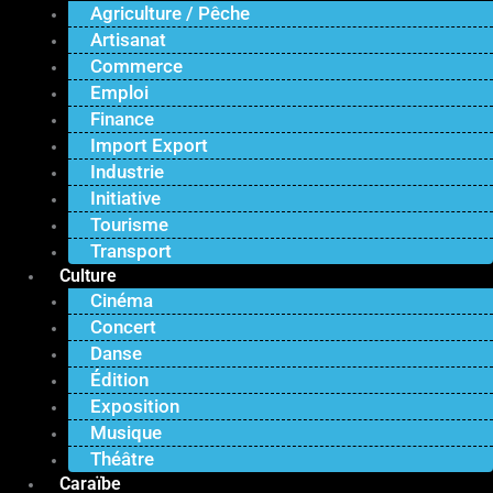
Agriculture / Pêche
Artisanat
Commerce
Emploi
Finance
Import Export
Industrie
Initiative
Tourisme
Transport
Culture
Cinéma
Concert
Danse
Édition
Exposition
Musique
Théâtre
Caraïbe