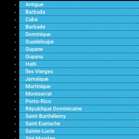
Antigue
Barbuda
Cuba
Barbade
Dominique
Guadeloupe
Guyane
Guyana
Haïti
Îles Vierges
Jamaïque
Martinique
Montserrat
Porto-Rico
République Dominicaine
Saint-Barthélemy
Saint Eustache
Sainte-Lucie
Sint Maarten