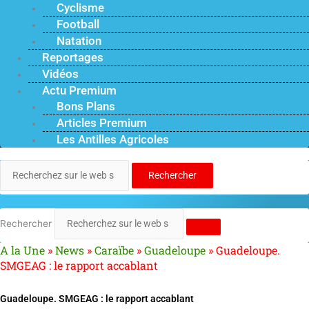
Cyclisme
Football
Natation
Reportages
Vidéos
Actu Premium
Bons Plans
Articles Premium
Les Antilles Agricoles
Rechercher
Rechercher
A la Une
»
News
»
Caraïbe
»
Guadeloupe
»
Guadeloupe.
SMGEAG : le rapport accablant
Guadeloupe. SMGEAG : le rapport accablant