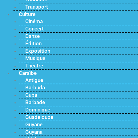
Transport
Culture
Cinéma
Concert
Danse
Édition
Exposition
Musique
Théâtre
Caraïbe
Antigue
Barbuda
Cuba
Barbade
Dominique
Guadeloupe
Guyane
Guyana