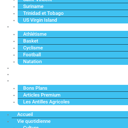
Suriname
Trinidad et Tobago
US Virgin Island
Sport
Athlétisme
Basket
Cyclisme
Football
Natation
Reportages
Vidéos
Actu Premium
Bons Plans
Articles Premium
Les Antilles Agricoles
Accueil
Vie quotidienne
Culture