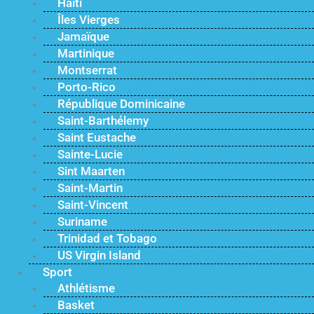
Haïti
Îles Vierges
Jamaïque
Martinique
Montserrat
Porto-Rico
République Dominicaine
Saint-Barthélemy
Saint Eustache
Sainte-Lucie
Sint Maarten
Saint-Martin
Saint-Vincent
Suriname
Trinidad et Tobago
US Virgin Island
Sport
Athlétisme
Basket