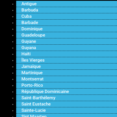
Antigue
Barbuda
Cuba
Barbade
Dominique
Guadeloupe
Guyane
Guyana
Haïti
Îles Vierges
Jamaïque
Martinique
Montserrat
Porto-Rico
République Dominicaine
Saint-Barthélemy
Saint Eustache
Sainte-Lucie
Sint Maarten