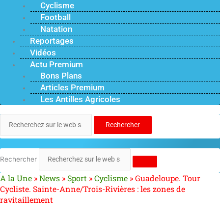
Cyclisme
Football
Natation
Reportages
Vidéos
Actu Premium
Bons Plans
Articles Premium
Les Antilles Agricoles
Rechercher
Rechercher
A la Une
»
News
»
Sport
»
Cyclisme
»
Guadeloupe. Tour
Cycliste. Sainte-Anne/Trois-Rivières : les zones de
ravitaillement