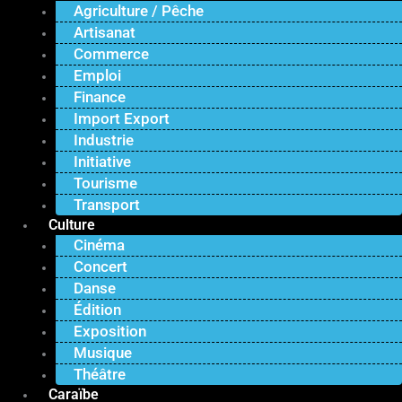
Agriculture / Pêche
Artisanat
Commerce
Emploi
Finance
Import Export
Industrie
Initiative
Tourisme
Transport
Culture
Cinéma
Concert
Danse
Édition
Exposition
Musique
Théâtre
Caraïbe