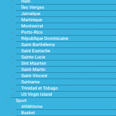
Haïti
Îles Vierges
Jamaïque
Martinique
Montserrat
Porto-Rico
République Dominicaine
Saint-Barthélemy
Saint Eustache
Sainte-Lucie
Sint Maarten
Saint-Martin
Saint-Vincent
Suriname
Trinidad et Tobago
US Virgin Island
Sport
Athlétisme
Basket