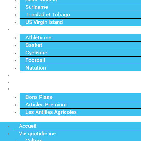
Suriname
Trinidad et Tobago
US Virgin Island
Sport
Athlétisme
Basket
Cyclisme
Football
Natation
Reportages
Vidéos
Actu Premium
Bons Plans
Articles Premium
Les Antilles Agricoles
Accueil
Vie quotidienne
Culture