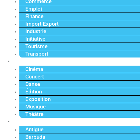
Commerce
Emploi
Finance
Import Export
Industrie
Initiative
Tourisme
Transport
Culture
Cinéma
Concert
Danse
Édition
Exposition
Musique
Théâtre
Caraïbe
Antigue
Barbuda