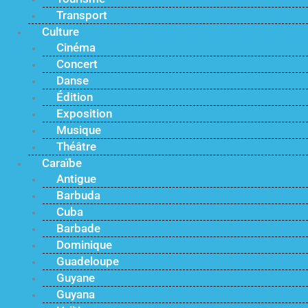
Transport
Culture
Cinéma
Concert
Danse
Édition
Exposition
Musique
Théâtre
Caraïbe
Antigue
Barbuda
Cuba
Barbade
Dominique
Guadeloupe
Guyane
Guyana