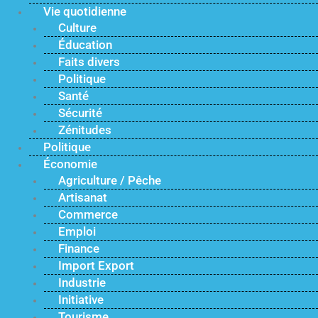
Vie quotidienne
Culture
Éducation
Faits divers
Politique
Santé
Sécurité
Zénitudes
Politique
Économie
Agriculture / Pêche
Artisanat
Commerce
Emploi
Finance
Import Export
Industrie
Initiative
Tourisme