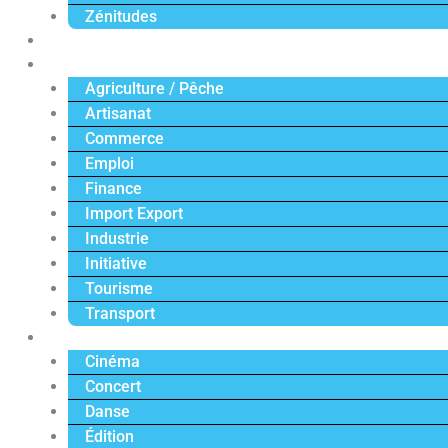
Zénitudes
Politique
Économie
Agriculture / Pêche
Artisanat
Commerce
Emploi
Finance
Import Export
Industrie
Initiative
Tourisme
Transport
Culture
Cinéma
Concert
Danse
Édition