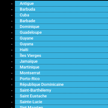
Antigue
Barbuda
Cuba
Barbade
Dominique
Guadeloupe
Guyane
Guyana
Haïti
Îles Vierges
Jamaïque
Martinique
Montserrat
Porto-Rico
République Dominicaine
Saint-Barthélemy
Saint Eustache
Sainte-Lucie
Sint Maarten