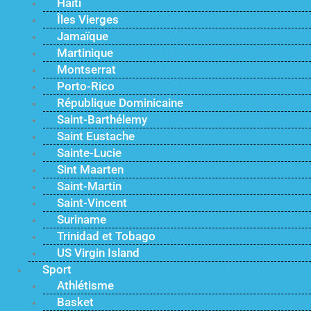
Haïti
Îles Vierges
Jamaïque
Martinique
Montserrat
Porto-Rico
République Dominicaine
Saint-Barthélemy
Saint Eustache
Sainte-Lucie
Sint Maarten
Saint-Martin
Saint-Vincent
Suriname
Trinidad et Tobago
US Virgin Island
Sport
Athlétisme
Basket