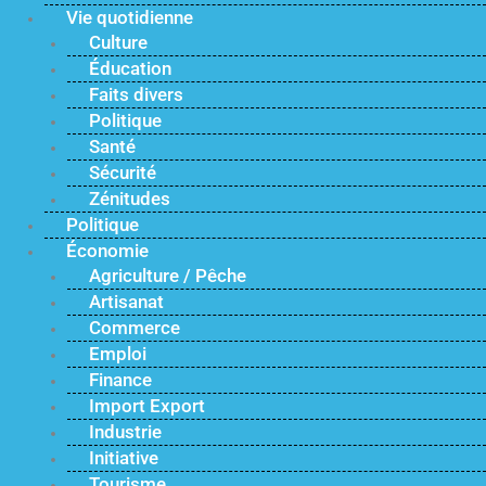
Vie quotidienne
Culture
Éducation
Faits divers
Politique
Santé
Sécurité
Zénitudes
Politique
Économie
Agriculture / Pêche
Artisanat
Commerce
Emploi
Finance
Import Export
Industrie
Initiative
Tourisme