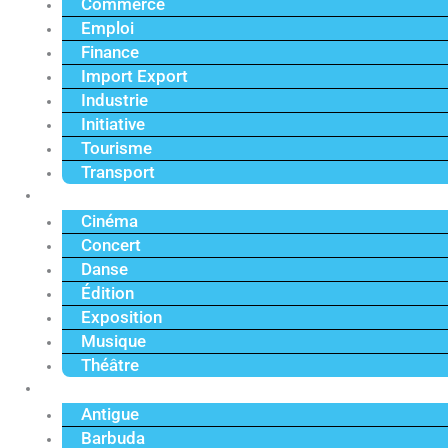
Commerce
Emploi
Finance
Import Export
Industrie
Initiative
Tourisme
Transport
Culture
Cinéma
Concert
Danse
Édition
Exposition
Musique
Théâtre
Caraïbe
Antigue
Barbuda