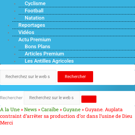
Cyclisme
Football
Natation
Reportages
Vidéos
Actu Premium
Bons Plans
Articles Premium
Les Antilles Agricoles
Rechercher
Rechercher
A la Une
»
News
»
Caraïbe
»
Guyane
»
Guyane. Auplata
contraint d’arrêter sa production d’or dans l’usine de Dieu
Merci