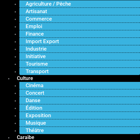
Agriculture / Pêche
Artisanat
Commerce
Emploi
Finance
Import Export
Industrie
Initiative
Tourisme
Transport
Culture
Cinéma
Concert
Danse
Édition
Exposition
Musique
Théâtre
Caraïbe