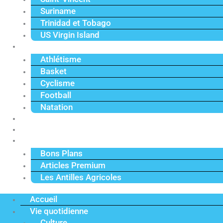
Suriname
Trinidad et Tobago
US Virgin Island
Sport
Athlétisme
Basket
Cyclisme
Football
Natation
Reportages
Vidéos
Actu Premium
Bons Plans
Articles Premium
Les Antilles Agricoles
Accueil
Vie quotidienne
Culture