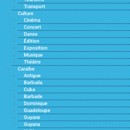
Transport
Culture
Cinéma
Concert
Danse
Édition
Exposition
Musique
Théâtre
Caraïbe
Antigue
Barbuda
Cuba
Barbade
Dominique
Guadeloupe
Guyane
Guyana