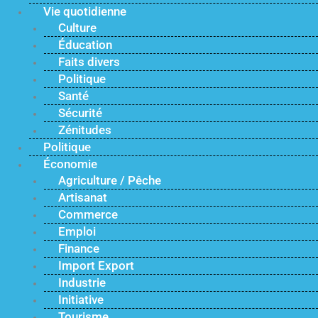
Vie quotidienne
Culture
Éducation
Faits divers
Politique
Santé
Sécurité
Zénitudes
Politique
Économie
Agriculture / Pêche
Artisanat
Commerce
Emploi
Finance
Import Export
Industrie
Initiative
Tourisme