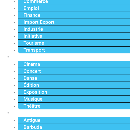
Commerce
Emploi
Finance
Import Export
Industrie
Initiative
Tourisme
Transport
Culture
Cinéma
Concert
Danse
Édition
Exposition
Musique
Théâtre
Caraïbe
Antigue
Barbuda