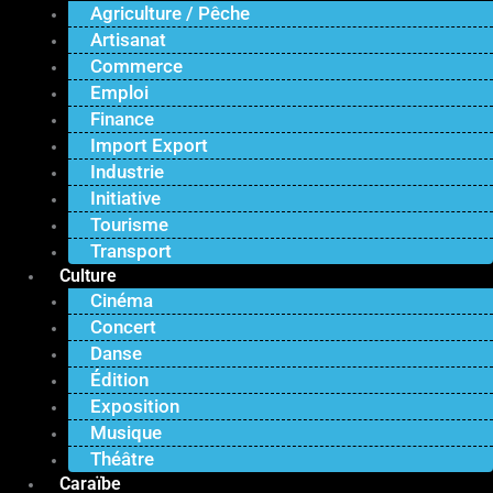
Agriculture / Pêche
Artisanat
Commerce
Emploi
Finance
Import Export
Industrie
Initiative
Tourisme
Transport
Culture
Cinéma
Concert
Danse
Édition
Exposition
Musique
Théâtre
Caraïbe