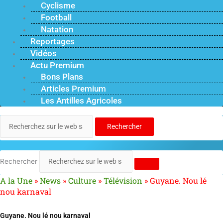
Cyclisme
Football
Natation
Reportages
Vidéos
Actu Premium
Bons Plans
Articles Premium
Les Antilles Agricoles
Rechercher
Rechercher
A la Une
»
News
»
Culture
»
Télévision
»
Guyane. Nou lé
nou karnaval
Guyane. Nou lé nou karnaval