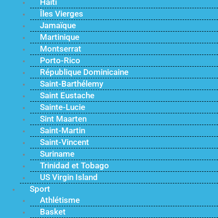
Haïti
Îles Vierges
Jamaïque
Martinique
Montserrat
Porto-Rico
République Dominicaine
Saint-Barthélemy
Saint Eustache
Sainte-Lucie
Sint Maarten
Saint-Martin
Saint-Vincent
Suriname
Trinidad et Tobago
US Virgin Island
Sport
Athlétisme
Basket