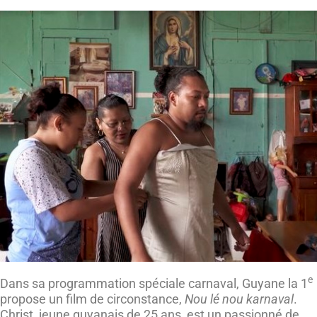
e
Dans sa programmation spéciale carnaval, Guyane la 1
propose un film de circonstance,
Nou lé nou karnaval
.
Christ, jeune guyanais de 25 ans, est un passionné de