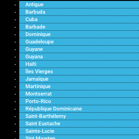
Antigue
Barbuda
Cuba
Barbade
Dominique
Guadeloupe
Guyane
Guyana
Haïti
Îles Vierges
Jamaïque
Martinique
Montserrat
Porto-Rico
République Dominicaine
Saint-Barthélemy
Saint Eustache
Sainte-Lucie
Sint Maarten