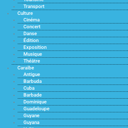
Transport
Culture
Cinéma
Concert
Danse
Édition
Exposition
Musique
Théâtre
Caraïbe
Antigue
Barbuda
Cuba
Barbade
Dominique
Guadeloupe
Guyane
Guyana