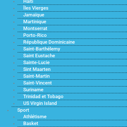
Haïti
Îles Vierges
Jamaïque
Martinique
Montserrat
Porto-Rico
République Dominicaine
Saint-Barthélemy
Saint Eustache
Sainte-Lucie
Sint Maarten
Saint-Martin
Saint-Vincent
Suriname
Trinidad et Tobago
US Virgin Island
Sport
Athlétisme
Basket