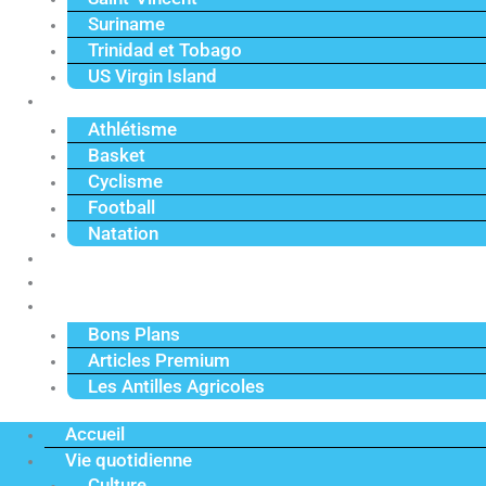
Suriname
Trinidad et Tobago
US Virgin Island
Sport
Athlétisme
Basket
Cyclisme
Football
Natation
Reportages
Vidéos
Actu Premium
Bons Plans
Articles Premium
Les Antilles Agricoles
Accueil
Vie quotidienne
Culture