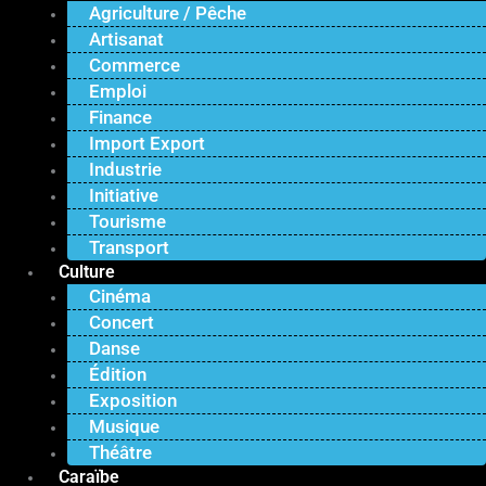
Agriculture / Pêche
Artisanat
Commerce
Emploi
Finance
Import Export
Industrie
Initiative
Tourisme
Transport
Culture
Cinéma
Concert
Danse
Édition
Exposition
Musique
Théâtre
Caraïbe