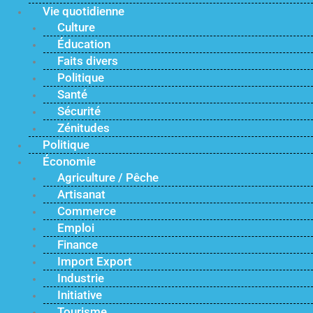
Vie quotidienne
Culture
Éducation
Faits divers
Politique
Santé
Sécurité
Zénitudes
Politique
Économie
Agriculture / Pêche
Artisanat
Commerce
Emploi
Finance
Import Export
Industrie
Initiative
Tourisme