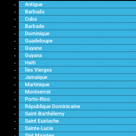
Antigue
Barbuda
Cuba
Barbade
Dominique
Guadeloupe
Guyane
Guyana
Haïti
Îles Vierges
Jamaïque
Martinique
Montserrat
Porto-Rico
République Dominicaine
Saint-Barthélemy
Saint Eustache
Sainte-Lucie
Sint Maarten