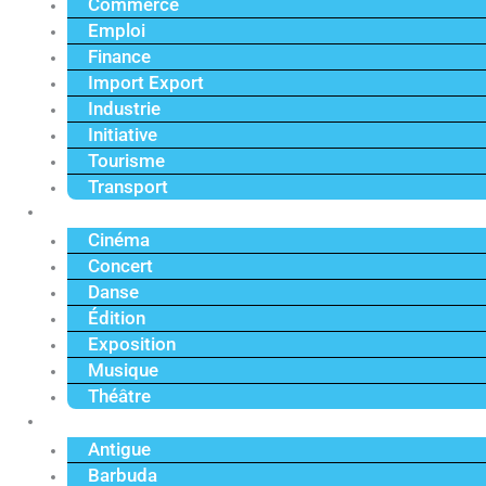
Commerce
Emploi
Finance
Import Export
Industrie
Initiative
Tourisme
Transport
Culture
Cinéma
Concert
Danse
Édition
Exposition
Musique
Théâtre
Caraïbe
Antigue
Barbuda