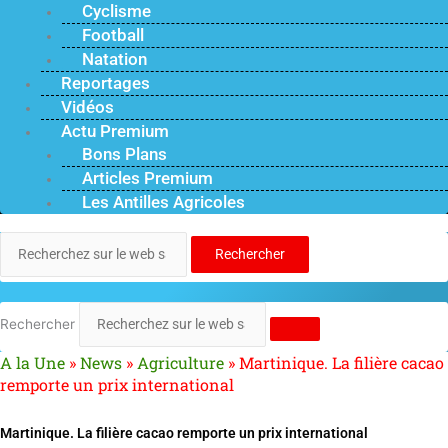
Cyclisme
Football
Natation
Reportages
Vidéos
Actu Premium
Bons Plans
Articles Premium
Les Antilles Agricoles
Rechercher
Rechercher
A la Une
»
News
»
Agriculture
»
Martinique. La filière cacao
remporte un prix international
Martinique. La filière cacao remporte un prix international