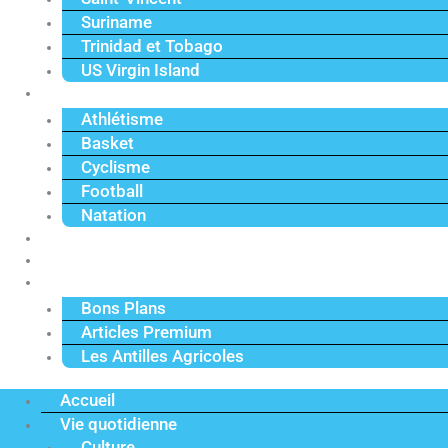
Suriname
Trinidad et Tobago
US Virgin Island
Sport
Athlétisme
Basket
Cyclisme
Football
Natation
Reportages
Vidéos
Actu Premium
Bons Plans
Articles Premium
Les Antilles Agricoles
Accueil
Vie quotidienne
Culture