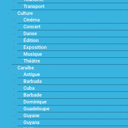
Transport
Culture
Cinéma
Concert
Danse
Édition
Exposition
Musique
Théâtre
Caraïbe
Antigue
Barbuda
Cuba
Barbade
Dominique
Guadeloupe
Guyane
Guyana