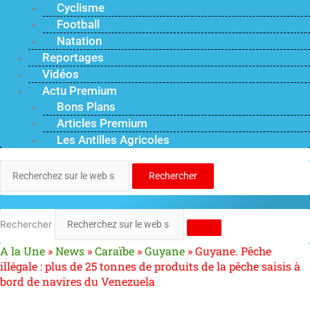
Cyclisme
Football
Natation
Reportages
Vidéos
Actu Premium
Bons Plans
Articles Premium
Les Antilles Agricoles
Rechercher
Rechercher
A la Une
»
News
»
Caraïbe
»
Guyane
»
Guyane. Pêche
illégale : plus de 25 tonnes de produits de la pêche saisis à
bord de navires du Venezuela