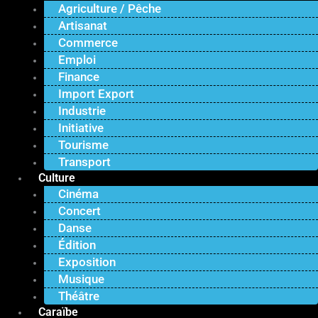
Agriculture / Pêche
Artisanat
Commerce
Emploi
Finance
Import Export
Industrie
Initiative
Tourisme
Transport
Culture
Cinéma
Concert
Danse
Édition
Exposition
Musique
Théâtre
Caraïbe