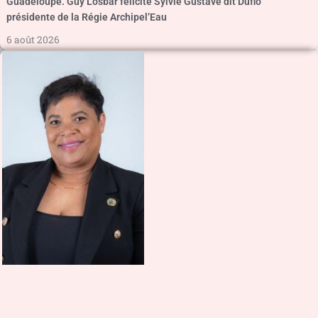
Guadeloupe. Guy Losbar félicite Sylvie Gustave dit Duflo
présidente de la Régie Archipel’Eau
6 août 2026