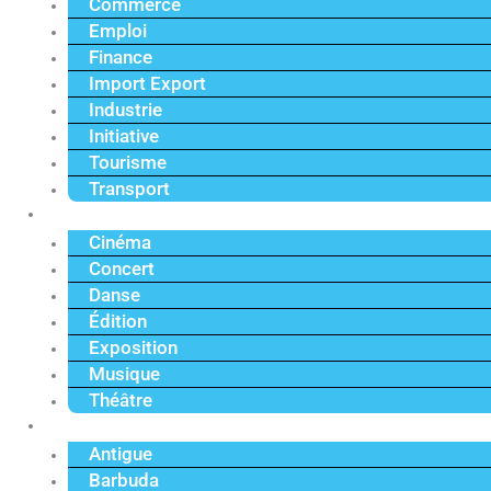
Commerce
Emploi
Finance
Import Export
Industrie
Initiative
Tourisme
Transport
Culture
Cinéma
Concert
Danse
Édition
Exposition
Musique
Théâtre
Caraïbe
Antigue
Barbuda