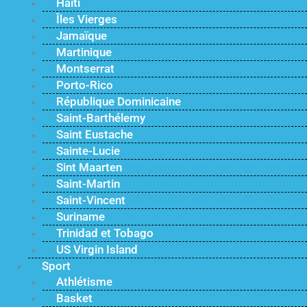
Haïti
Îles Vierges
Jamaïque
Martinique
Montserrat
Porto-Rico
République Dominicaine
Saint-Barthélemy
Saint Eustache
Sainte-Lucie
Sint Maarten
Saint-Martin
Saint-Vincent
Suriname
Trinidad et Tobago
US Virgin Island
Sport
Athlétisme
Basket