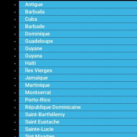
Antigue
Barbuda
Cuba
Barbade
Dominique
Guadeloupe
Guyane
Guyana
Haïti
Îles Vierges
Jamaïque
Martinique
Montserrat
Porto-Rico
République Dominicaine
Saint-Barthélemy
Saint Eustache
Sainte-Lucie
Sint Maarten