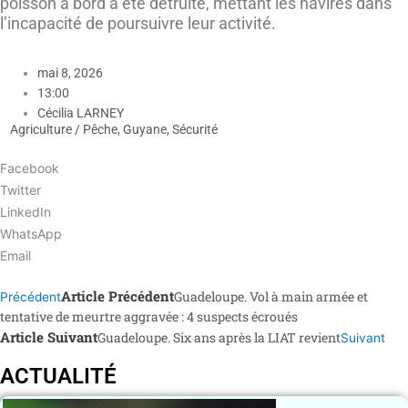
poisson à bord a été détruite, mettant les navires dans
l’incapacité de poursuivre leur activité.
mai 8, 2026
13:00
Cécilia LARNEY
Agriculture / Pêche
,
Guyane
,
Sécurité
Facebook
Twitter
LinkedIn
WhatsApp
Email
Article Précédent
Guadeloupe. Vol à main armée et
Précédent
tentative de meurtre aggravée : 4 suspects écroués
Article Suivant
Guadeloupe. Six ans après la LIAT revient
Suivant
ACTUALITÉ