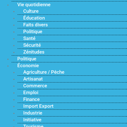
Vie quotidienne
Culture
Éducation
Faits divers
Politique
Santé
Sécurité
Zénitudes
Politique
Économie
Agriculture / Pêche
Artisanat
Commerce
Emploi
Finance
Import Export
Industrie
Initiative
Tourisme