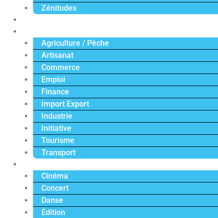
Zénitudes
Politique
Économie
Agriculture / Pêche
Artisanat
Commerce
Emploi
Finance
Import Export
Industrie
Initiative
Tourisme
Transport
Culture
Cinéma
Concert
Danse
Édition