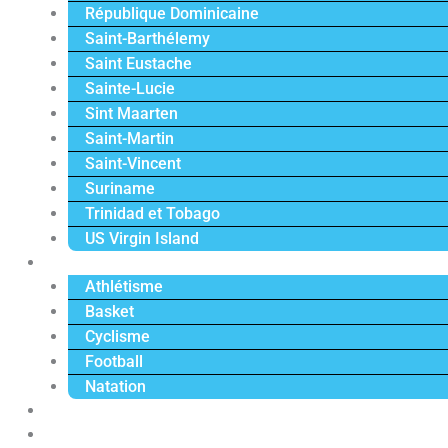
République Dominicaine
Saint-Barthélemy
Saint Eustache
Sainte-Lucie
Sint Maarten
Saint-Martin
Saint-Vincent
Suriname
Trinidad et Tobago
US Virgin Island
Sport
Athlétisme
Basket
Cyclisme
Football
Natation
Reportages
Vidéos