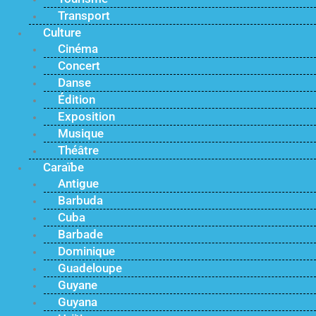
Transport
Culture
Cinéma
Concert
Danse
Édition
Exposition
Musique
Théâtre
Caraïbe
Antigue
Barbuda
Cuba
Barbade
Dominique
Guadeloupe
Guyane
Guyana