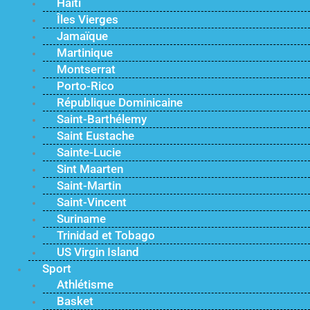
Haïti
Îles Vierges
Jamaïque
Martinique
Montserrat
Porto-Rico
République Dominicaine
Saint-Barthélemy
Saint Eustache
Sainte-Lucie
Sint Maarten
Saint-Martin
Saint-Vincent
Suriname
Trinidad et Tobago
US Virgin Island
Sport
Athlétisme
Basket