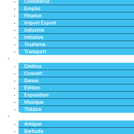
Commerce
Emploi
Finance
Import Export
Industrie
Initiative
Tourisme
Transport
Culture
Cinéma
Concert
Danse
Édition
Exposition
Musique
Théâtre
Caraïbe
Antigue
Barbuda