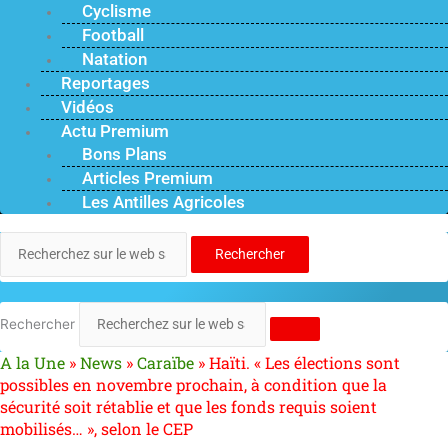
Cyclisme
Football
Natation
Reportages
Vidéos
Actu Premium
Bons Plans
Articles Premium
Les Antilles Agricoles
Rechercher
Rechercher
A la Une
»
News
»
Caraïbe
»
Haïti. « Les élections sont
possibles en novembre prochain, à condition que la
sécurité soit rétablie et que les fonds requis soient
mobilisés… », selon le CEP