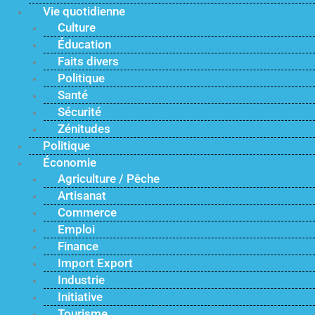
Vie quotidienne
Culture
Éducation
Faits divers
Politique
Santé
Sécurité
Zénitudes
Politique
Économie
Agriculture / Pêche
Artisanat
Commerce
Emploi
Finance
Import Export
Industrie
Initiative
Tourisme