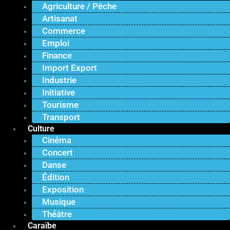
Agriculture / Pêche
Artisanat
Commerce
Emploi
Finance
Import Export
Industrie
Initiative
Tourisme
Transport
Culture
Cinéma
Concert
Danse
Édition
Exposition
Musique
Théâtre
Caraïbe