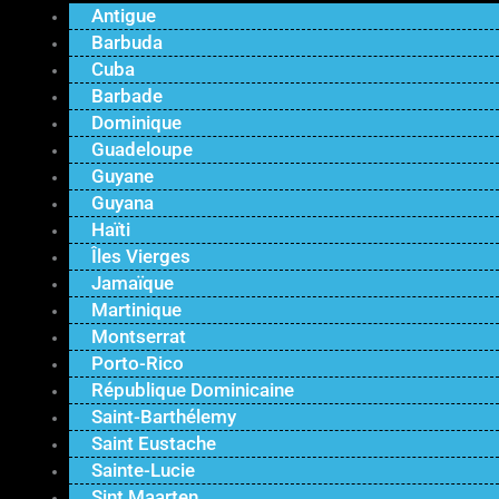
Antigue
Barbuda
Cuba
Barbade
Dominique
Guadeloupe
Guyane
Guyana
Haïti
Îles Vierges
Jamaïque
Martinique
Montserrat
Porto-Rico
République Dominicaine
Saint-Barthélemy
Saint Eustache
Sainte-Lucie
Sint Maarten