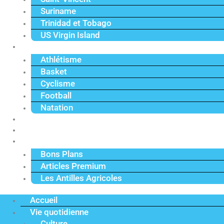
Suriname
Trinidad et Tobago
US Virgin Island
Sport
Athlétisme
Basket
Cyclisme
Football
Natation
Reportages
Vidéos
Actu Premium
Bons Plans
Articles Premium
Les Antilles Agricoles
Accueil
Vie quotidienne
Culture