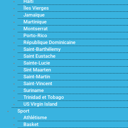
Haïti
Îles Vierges
Jamaïque
Martinique
Montserrat
Porto-Rico
République Dominicaine
Saint-Barthélemy
Saint Eustache
Sainte-Lucie
Sint Maarten
Saint-Martin
Saint-Vincent
Suriname
Trinidad et Tobago
US Virgin Island
Sport
Athlétisme
Basket