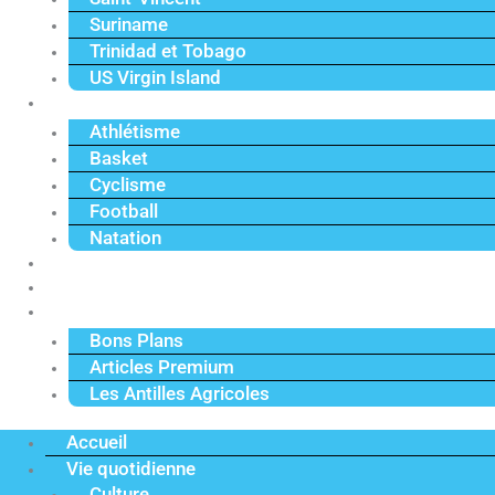
Suriname
Trinidad et Tobago
US Virgin Island
Sport
Athlétisme
Basket
Cyclisme
Football
Natation
Reportages
Vidéos
Actu Premium
Bons Plans
Articles Premium
Les Antilles Agricoles
Accueil
Vie quotidienne
Culture