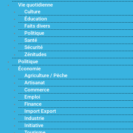
Vie quotidienne
Culture
Éducation
Faits divers
Politique
Santé
Sécurité
Zénitudes
Politique
Économie
Agriculture / Pêche
Artisanat
Commerce
Emploi
Finance
Import Export
Industrie
Initiative
Tourisme