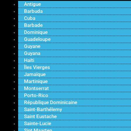
Antigue
Barbuda
Cuba
Barbade
Dominique
Guadeloupe
Guyane
Guyana
Haïti
Îles Vierges
Jamaïque
Martinique
Montserrat
Porto-Rico
République Dominicaine
Saint-Barthélemy
Saint Eustache
Sainte-Lucie
Sint Maarten