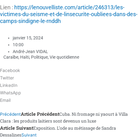
Lien :
https://lenouvelliste.com/article/246313/les-
victimes-du-seisme-et-de-linsecurite-oubliees-dans-des-
camps-sindigne-le-rnddh
janvier 15, 2024
10:00
André-Jean VIDAL
Caraïbe
,
Haïti
,
Politique
,
Vie quotidienne
Facebook
Twitter
LinkedIn
WhatsApp
Email
Article Précédent
Cuba. Ni fromage ni yaourt à Villa
Précédent
Clara : les produits laitiers sont devenus un luxe
Article Suivant
Exposition. L’ode au métissage de Sandra
Dessalines
Suivant