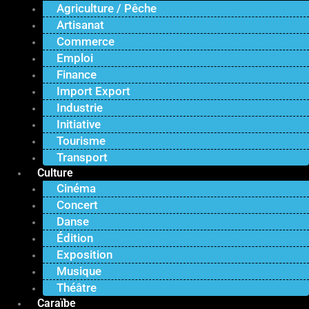
Agriculture / Pêche
Artisanat
Commerce
Emploi
Finance
Import Export
Industrie
Initiative
Tourisme
Transport
Culture
Cinéma
Concert
Danse
Édition
Exposition
Musique
Théâtre
Caraïbe