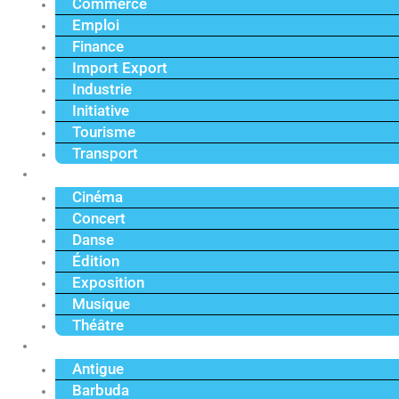
Commerce
Emploi
Finance
Import Export
Industrie
Initiative
Tourisme
Transport
Culture
Cinéma
Concert
Danse
Édition
Exposition
Musique
Théâtre
Caraïbe
Antigue
Barbuda