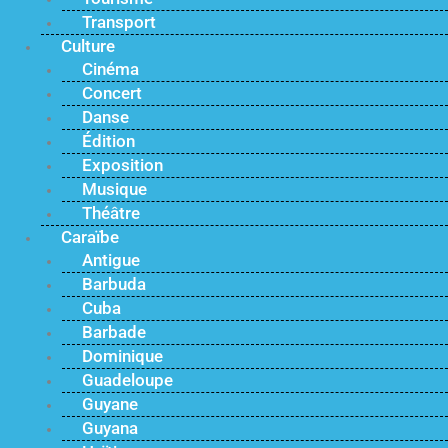
Transport
Culture
Cinéma
Concert
Danse
Édition
Exposition
Musique
Théâtre
Caraïbe
Antigue
Barbuda
Cuba
Barbade
Dominique
Guadeloupe
Guyane
Guyana