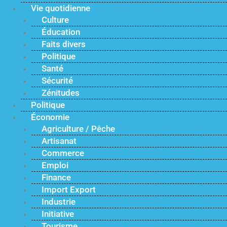
Vie quotidienne
Culture
Éducation
Faits divers
Politique
Santé
Sécurité
Zénitudes
Politique
Économie
Agriculture / Pêche
Artisanat
Commerce
Emploi
Finance
Import Export
Industrie
Initiative
Tourisme