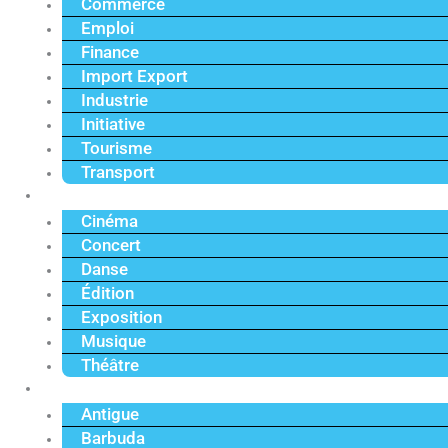
Commerce
Emploi
Finance
Import Export
Industrie
Initiative
Tourisme
Transport
Culture
Cinéma
Concert
Danse
Édition
Exposition
Musique
Théâtre
Caraïbe
Antigue
Barbuda