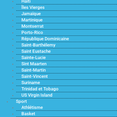
Haïti
Îles Vierges
Jamaïque
Martinique
Montserrat
Porto-Rico
République Dominicaine
Saint-Barthélemy
Saint Eustache
Sainte-Lucie
Sint Maarten
Saint-Martin
Saint-Vincent
Suriname
Trinidad et Tobago
US Virgin Island
Sport
Athlétisme
Basket