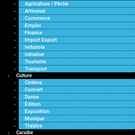
Agriculture / Pêche
Artisanat
Commerce
Emploi
Finance
Import Export
Industrie
Initiative
Tourisme
Transport
Culture
Cinéma
Concert
Danse
Édition
Exposition
Musique
Théâtre
Caraïbe