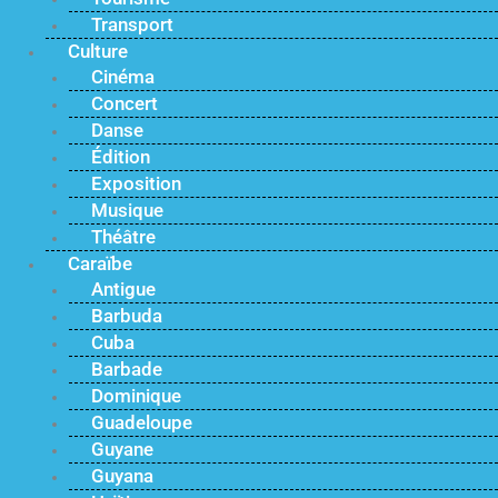
Transport
Culture
Cinéma
Concert
Danse
Édition
Exposition
Musique
Théâtre
Caraïbe
Antigue
Barbuda
Cuba
Barbade
Dominique
Guadeloupe
Guyane
Guyana