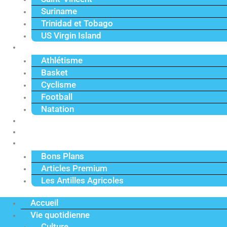
Suriname
Trinidad et Tobago
US Virgin Island
Sport
Athlétisme
Basket
Cyclisme
Football
Natation
Reportages
Vidéos
Actu Premium
Bons Plans
Articles Premium
Les Antilles Agricoles
Accueil
Vie quotidienne
Culture