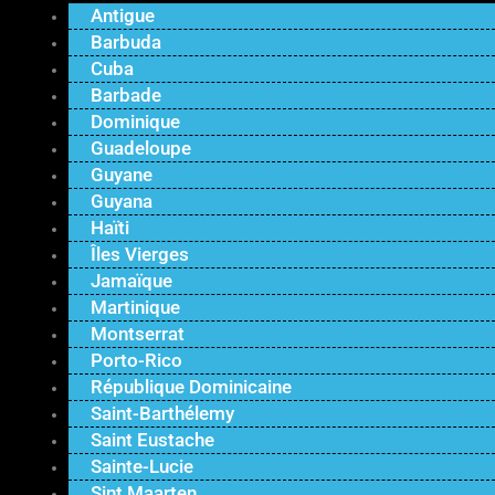
Antigue
Barbuda
Cuba
Barbade
Dominique
Guadeloupe
Guyane
Guyana
Haïti
Îles Vierges
Jamaïque
Martinique
Montserrat
Porto-Rico
République Dominicaine
Saint-Barthélemy
Saint Eustache
Sainte-Lucie
Sint Maarten