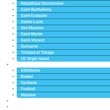
République Dominicaine
Saint-Barthélemy
Saint Eustache
Sainte-Lucie
Sint Maarten
Saint-Martin
Saint-Vincent
Suriname
Trinidad et Tobago
US Virgin Island
Sport
Athlétisme
Basket
Cyclisme
Football
Natation
Reportages
Vidéos