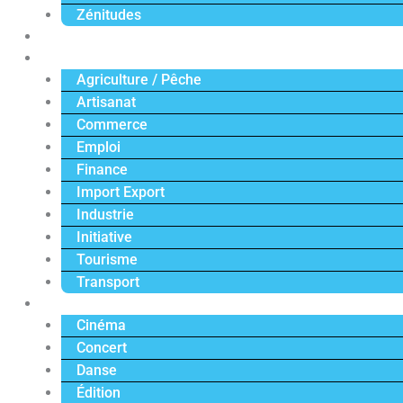
Zénitudes
Politique
Économie
Agriculture / Pêche
Artisanat
Commerce
Emploi
Finance
Import Export
Industrie
Initiative
Tourisme
Transport
Culture
Cinéma
Concert
Danse
Édition