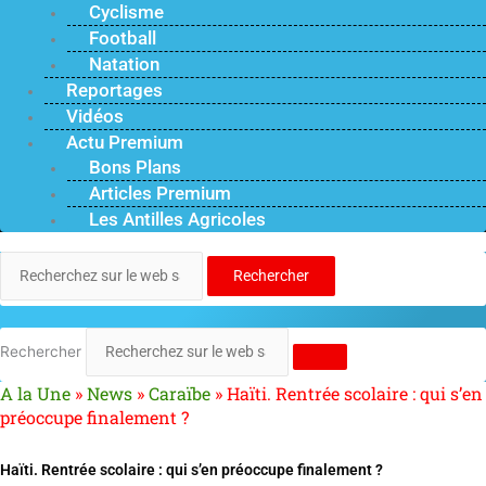
Cyclisme
Football
Natation
Reportages
Vidéos
Actu Premium
Bons Plans
Articles Premium
Les Antilles Agricoles
Rechercher
Rechercher
A la Une
»
News
»
Caraïbe
»
Haïti. Rentrée scolaire : qui s’en
préoccupe finalement ?
Haïti. Rentrée scolaire : qui s’en préoccupe finalement ?