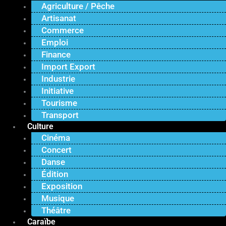
Agriculture / Pêche
Artisanat
Commerce
Emploi
Finance
Import Export
Industrie
Initiative
Tourisme
Transport
Culture
Cinéma
Concert
Danse
Édition
Exposition
Musique
Théâtre
Caraïbe