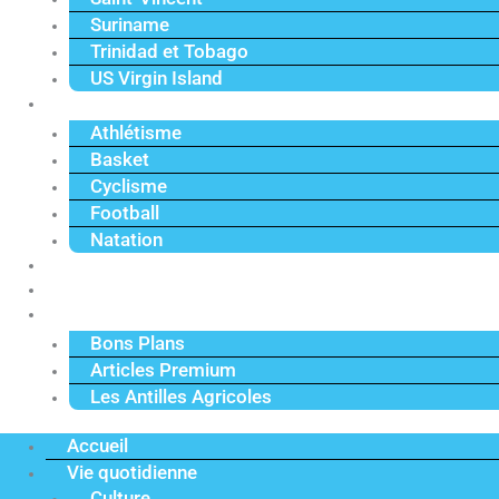
Suriname
Trinidad et Tobago
US Virgin Island
Sport
Athlétisme
Basket
Cyclisme
Football
Natation
Reportages
Vidéos
Actu Premium
Bons Plans
Articles Premium
Les Antilles Agricoles
Accueil
Vie quotidienne
Culture