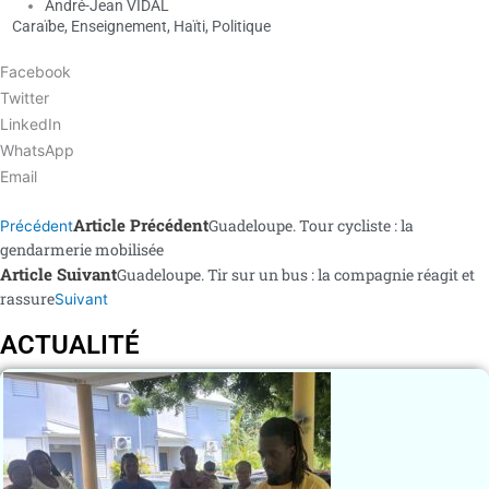
André-Jean VIDAL
Caraïbe
,
Enseignement
,
Haïti
,
Politique
Facebook
Twitter
LinkedIn
WhatsApp
Email
Article Précédent
Guadeloupe. Tour cycliste : la
Précédent
gendarmerie mobilisée
Article Suivant
Guadeloupe. Tir sur un bus : la compagnie réagit et
rassure
Suivant
ACTUALITÉ