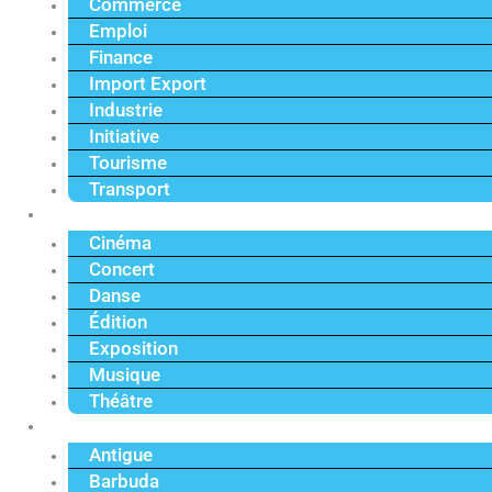
Commerce
Emploi
Finance
Import Export
Industrie
Initiative
Tourisme
Transport
Culture
Cinéma
Concert
Danse
Édition
Exposition
Musique
Théâtre
Caraïbe
Antigue
Barbuda