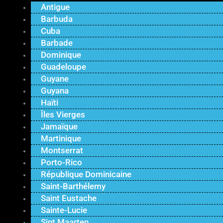
Antigue
Barbuda
Cuba
Barbade
Dominique
Guadeloupe
Guyane
Guyana
Haïti
Îles Vierges
Jamaïque
Martinique
Montserrat
Porto-Rico
République Dominicaine
Saint-Barthélemy
Saint Eustache
Sainte-Lucie
Sint Maarten