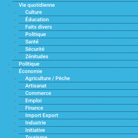
Vie quotidienne
Culture
Éducation
Faits divers
Politique
Santé
Sécurité
Zénitudes
Politique
Économie
Agriculture / Pêche
Artisanat
Commerce
Emploi
Finance
Import Export
Industrie
Initiative
Tourisme