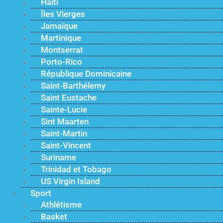
Haïti
Îles Vierges
Jamaïque
Martinique
Montserrat
Porto-Rico
République Dominicaine
Saint-Barthélemy
Saint Eustache
Sainte-Lucie
Sint Maarten
Saint-Martin
Saint-Vincent
Suriname
Trinidad et Tobago
US Virgin Island
Sport
Athlétisme
Basket