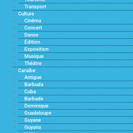
Transport
Culture
Cinéma
Concert
Danse
Édition
Exposition
Musique
Théâtre
Caraïbe
Antigue
Barbuda
Cuba
Barbade
Dominique
Guadeloupe
Guyane
Guyana