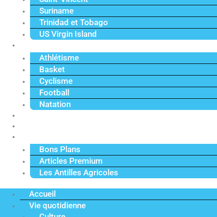
Suriname
Trinidad et Tobago
US Virgin Island
Sport
Athlétisme
Basket
Cyclisme
Football
Natation
Reportages
Vidéos
Actu Premium
Bons Plans
Articles Premium
Les Antilles Agricoles
Accueil
Vie quotidienne
Culture