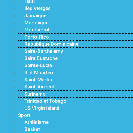
Haïti
Îles Vierges
Jamaïque
Martinique
Montserrat
Porto-Rico
République Dominicaine
Saint-Barthélemy
Saint Eustache
Sainte-Lucie
Sint Maarten
Saint-Martin
Saint-Vincent
Suriname
Trinidad et Tobago
US Virgin Island
Sport
Athlétisme
Basket