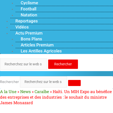
Cyclisme
Football
Natation
Reportages
Vidéos
Actu Premium
Bons Plans
Articles Premium
Les Antilles Agricoles
Rechercher
Rechercher
A la Une
»
News
»
Caraïbe
»
Haïti. Un MIH Expo au bénéfice
des entreprises et des industries : le souhait du ministre
James Monazard