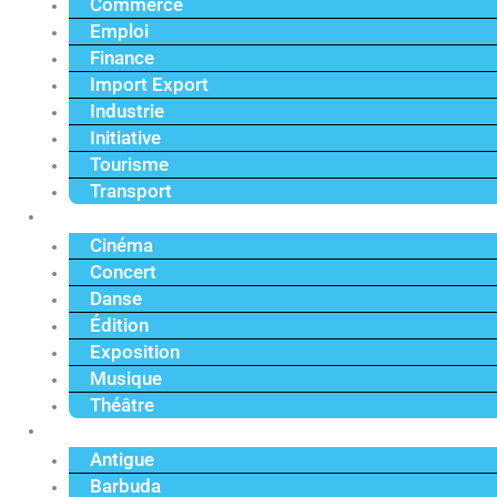
Commerce
Emploi
Finance
Import Export
Industrie
Initiative
Tourisme
Transport
Culture
Cinéma
Concert
Danse
Édition
Exposition
Musique
Théâtre
Caraïbe
Antigue
Barbuda