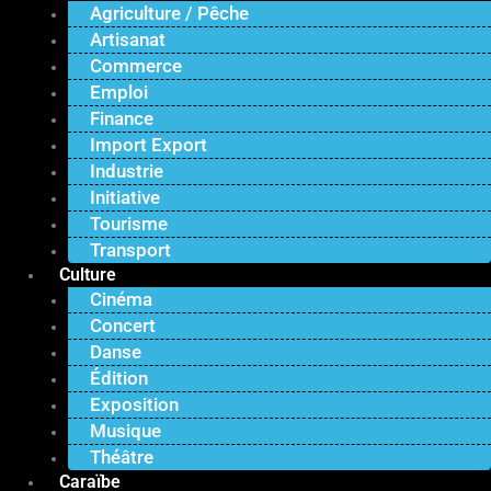
Agriculture / Pêche
Artisanat
Commerce
Emploi
Finance
Import Export
Industrie
Initiative
Tourisme
Transport
Culture
Cinéma
Concert
Danse
Édition
Exposition
Musique
Théâtre
Caraïbe