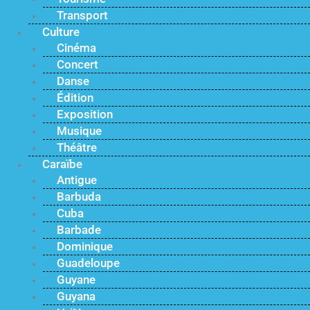
Transport
Culture
Cinéma
Concert
Danse
Édition
Exposition
Musique
Théâtre
Caraïbe
Antigue
Barbuda
Cuba
Barbade
Dominique
Guadeloupe
Guyane
Guyana