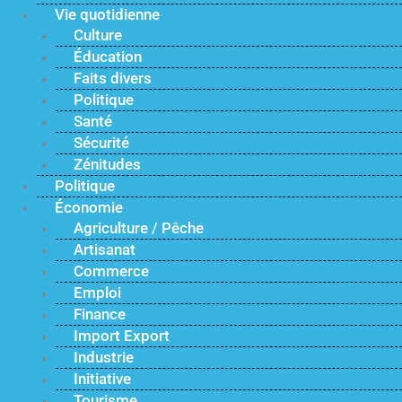
Vie quotidienne
Culture
Éducation
Faits divers
Politique
Santé
Sécurité
Zénitudes
Politique
Économie
Agriculture / Pêche
Artisanat
Commerce
Emploi
Finance
Import Export
Industrie
Initiative
Tourisme