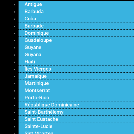
Antigue
Barbuda
Cuba
Barbade
Dominique
Guadeloupe
Guyane
Guyana
Haïti
Îles Vierges
Jamaïque
Martinique
Montserrat
Porto-Rico
République Dominicaine
Saint-Barthélemy
Saint Eustache
Sainte-Lucie
Sint Maarten