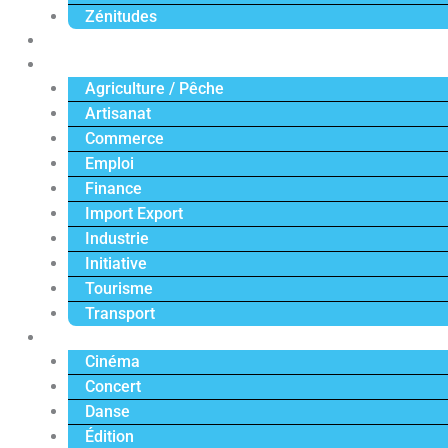
Zénitudes
Politique
Économie
Agriculture / Pêche
Artisanat
Commerce
Emploi
Finance
Import Export
Industrie
Initiative
Tourisme
Transport
Culture
Cinéma
Concert
Danse
Édition