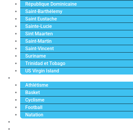
République Dominicaine
Saint-Barthélemy
Saint Eustache
Sainte-Lucie
Sint Maarten
Saint-Martin
Saint-Vincent
Suriname
Trinidad et Tobago
US Virgin Island
Sport
Athlétisme
Basket
Cyclisme
Football
Natation
Reportages
Vidéos