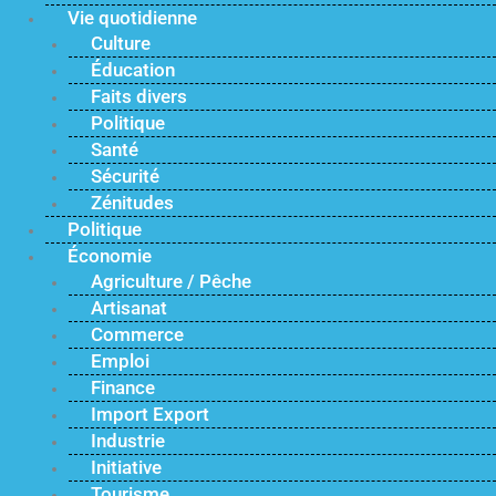
Vie quotidienne
Culture
Éducation
Faits divers
Politique
Santé
Sécurité
Zénitudes
Politique
Économie
Agriculture / Pêche
Artisanat
Commerce
Emploi
Finance
Import Export
Industrie
Initiative
Tourisme