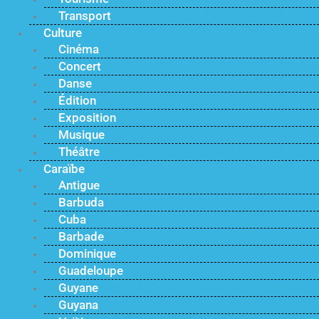
Transport
Culture
Cinéma
Concert
Danse
Édition
Exposition
Musique
Théâtre
Caraïbe
Antigue
Barbuda
Cuba
Barbade
Dominique
Guadeloupe
Guyane
Guyana