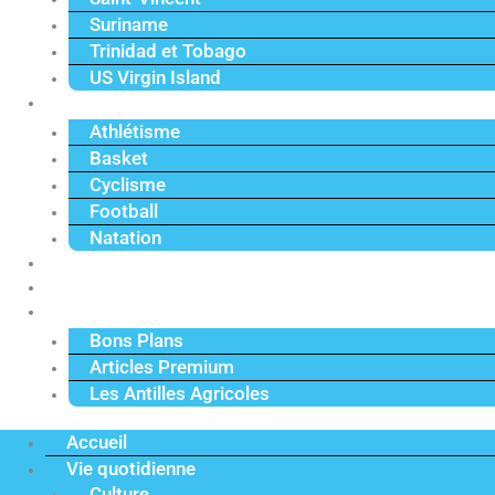
Suriname
Trinidad et Tobago
US Virgin Island
Sport
Athlétisme
Basket
Cyclisme
Football
Natation
Reportages
Vidéos
Actu Premium
Bons Plans
Articles Premium
Les Antilles Agricoles
Accueil
Vie quotidienne
Culture