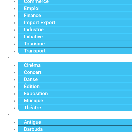
Commerce
Emploi
Finance
Import Export
Industrie
Initiative
Tourisme
Transport
Culture
Cinéma
Concert
Danse
Édition
Exposition
Musique
Théâtre
Caraïbe
Antigue
Barbuda