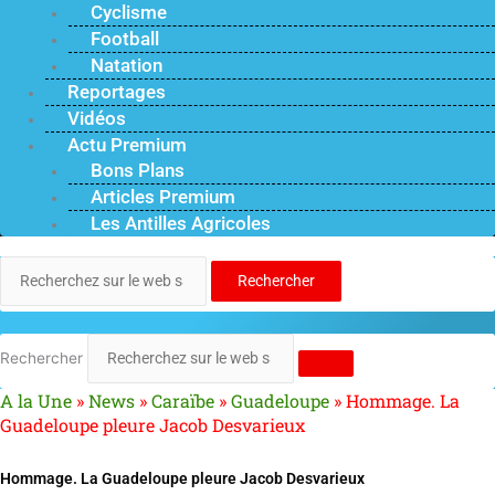
Cyclisme
Football
Natation
Reportages
Vidéos
Actu Premium
Bons Plans
Articles Premium
Les Antilles Agricoles
Rechercher
Rechercher
A la Une
»
News
»
Caraïbe
»
Guadeloupe
»
Hommage. La
Guadeloupe pleure Jacob Desvarieux
Hommage. La Guadeloupe pleure Jacob Desvarieux