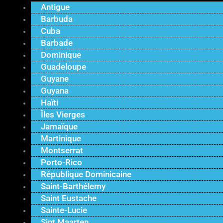
Antigue
Barbuda
Cuba
Barbade
Dominique
Guadeloupe
Guyane
Guyana
Haïti
Îles Vierges
Jamaïque
Martinique
Montserrat
Porto-Rico
République Dominicaine
Saint-Barthélemy
Saint Eustache
Sainte-Lucie
Sint Maarten