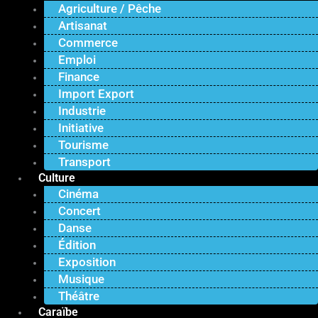
Agriculture / Pêche
Artisanat
Commerce
Emploi
Finance
Import Export
Industrie
Initiative
Tourisme
Transport
Culture
Cinéma
Concert
Danse
Édition
Exposition
Musique
Théâtre
Caraïbe