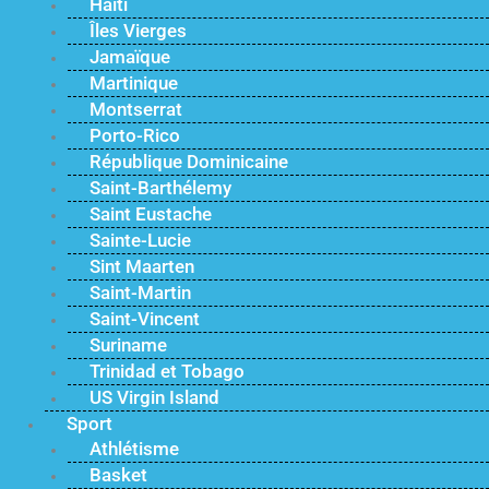
Haïti
Îles Vierges
Jamaïque
Martinique
Montserrat
Porto-Rico
République Dominicaine
Saint-Barthélemy
Saint Eustache
Sainte-Lucie
Sint Maarten
Saint-Martin
Saint-Vincent
Suriname
Trinidad et Tobago
US Virgin Island
Sport
Athlétisme
Basket