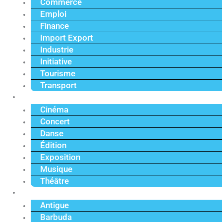
Commerce
Emploi
Finance
Import Export
Industrie
Initiative
Tourisme
Transport
Culture
Cinéma
Concert
Danse
Édition
Exposition
Musique
Théâtre
Caraïbe
Antigue
Barbuda