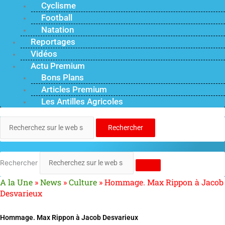
Cyclisme
Football
Natation
Reportages
Vidéos
Actu Premium
Bons Plans
Articles Premium
Les Antilles Agricoles
Rechercher
Rechercher
A la Une
»
News
»
Culture
»
Hommage. Max Rippon à Jacob
Desvarieux
Hommage. Max Rippon à Jacob Desvarieux