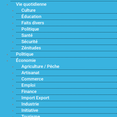
Vie quotidienne
Culture
Éducation
Faits divers
Politique
Santé
Sécurité
Zénitudes
Politique
Économie
Agriculture / Pêche
Artisanat
Commerce
Emploi
Finance
Import Export
Industrie
Initiative
Tourisme