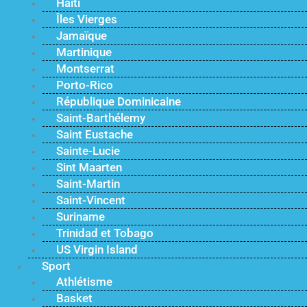
Haïti
Îles Vierges
Jamaïque
Martinique
Montserrat
Porto-Rico
République Dominicaine
Saint-Barthélemy
Saint Eustache
Sainte-Lucie
Sint Maarten
Saint-Martin
Saint-Vincent
Suriname
Trinidad et Tobago
US Virgin Island
Sport
Athlétisme
Basket