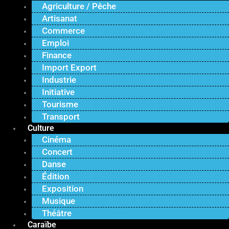
Agriculture / Pêche
Artisanat
Commerce
Emploi
Finance
Import Export
Industrie
Initiative
Tourisme
Transport
Culture
Cinéma
Concert
Danse
Édition
Exposition
Musique
Théâtre
Caraïbe