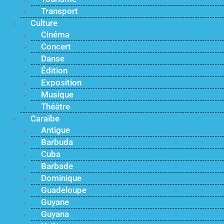
Transport
Culture
Cinéma
Concert
Danse
Édition
Exposition
Musique
Théâtre
Caraïbe
Antigue
Barbuda
Cuba
Barbade
Dominique
Guadeloupe
Guyane
Guyana