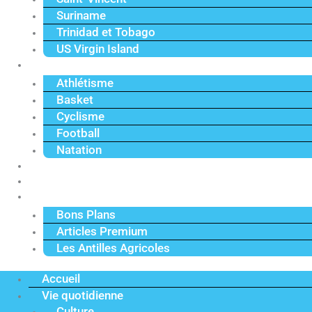
Suriname
Trinidad et Tobago
US Virgin Island
Sport
Athlétisme
Basket
Cyclisme
Football
Natation
Reportages
Vidéos
Actu Premium
Bons Plans
Articles Premium
Les Antilles Agricoles
Accueil
Vie quotidienne
Culture