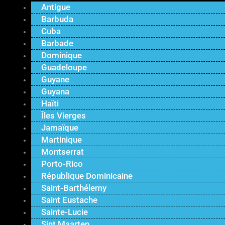
Antigue
Barbuda
Cuba
Barbade
Dominique
Guadeloupe
Guyane
Guyana
Haïti
Îles Vierges
Jamaïque
Martinique
Montserrat
Porto-Rico
République Dominicaine
Saint-Barthélemy
Saint Eustache
Sainte-Lucie
Sint Maarten