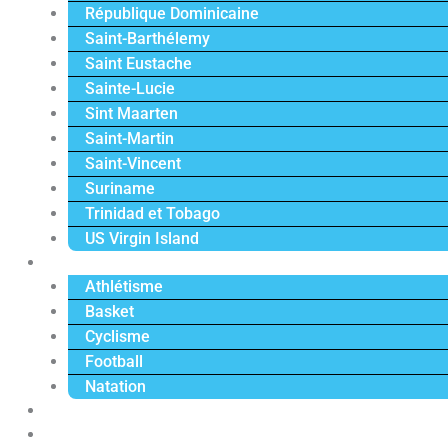
République Dominicaine
Saint-Barthélemy
Saint Eustache
Sainte-Lucie
Sint Maarten
Saint-Martin
Saint-Vincent
Suriname
Trinidad et Tobago
US Virgin Island
Sport
Athlétisme
Basket
Cyclisme
Football
Natation
Reportages
Vidéos