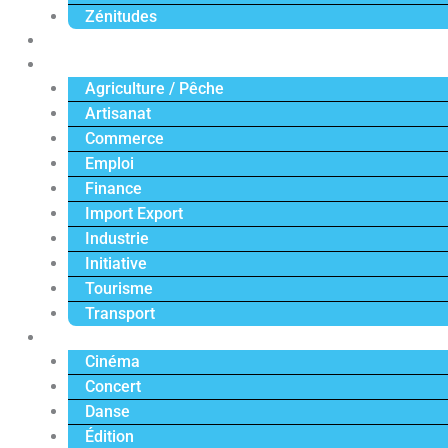
Zénitudes
Politique
Économie
Agriculture / Pêche
Artisanat
Commerce
Emploi
Finance
Import Export
Industrie
Initiative
Tourisme
Transport
Culture
Cinéma
Concert
Danse
Édition