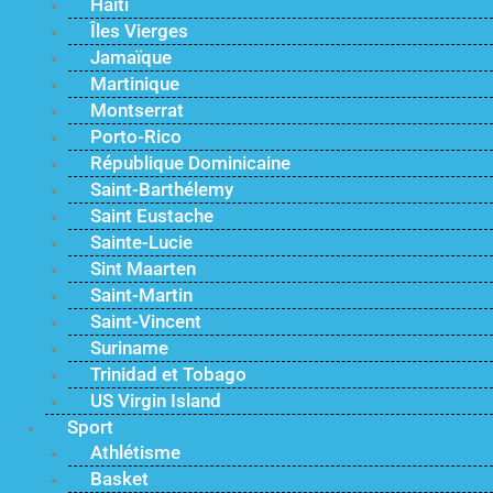
Haïti
Îles Vierges
Jamaïque
Martinique
Montserrat
Porto-Rico
République Dominicaine
Saint-Barthélemy
Saint Eustache
Sainte-Lucie
Sint Maarten
Saint-Martin
Saint-Vincent
Suriname
Trinidad et Tobago
US Virgin Island
Sport
Athlétisme
Basket