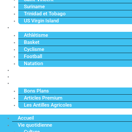
Suriname
Trinidad et Tobago
US Virgin Island
Sport
Athlétisme
Basket
Cyclisme
Football
Natation
Reportages
Vidéos
Actu Premium
Bons Plans
Articles Premium
Les Antilles Agricoles
Accueil
Vie quotidienne
Culture