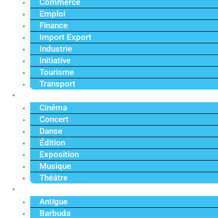
Commerce
Emploi
Finance
Import Export
Industrie
Initiative
Tourisme
Transport
Culture
Cinéma
Concert
Danse
Édition
Exposition
Musique
Théâtre
Caraïbe
Antigue
Barbuda