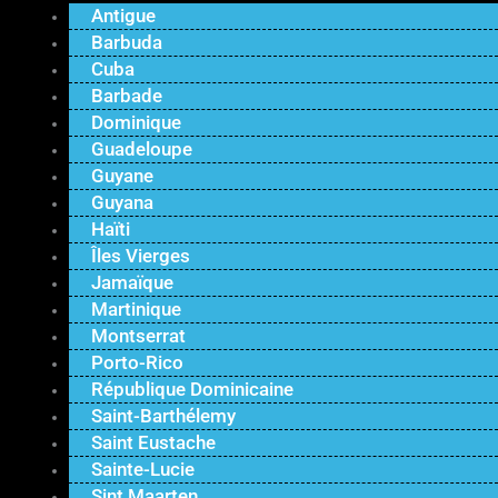
Antigue
Barbuda
Cuba
Barbade
Dominique
Guadeloupe
Guyane
Guyana
Haïti
Îles Vierges
Jamaïque
Martinique
Montserrat
Porto-Rico
République Dominicaine
Saint-Barthélemy
Saint Eustache
Sainte-Lucie
Sint Maarten