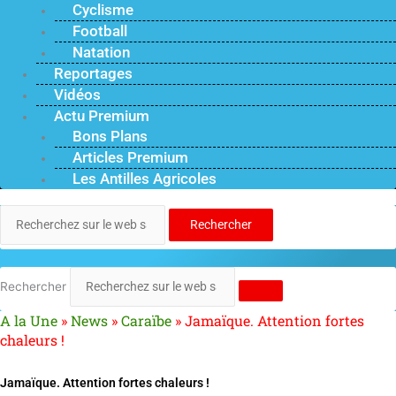
Cyclisme
Football
Natation
Reportages
Vidéos
Actu Premium
Bons Plans
Articles Premium
Les Antilles Agricoles
Rechercher
Rechercher
A la Une
»
News
»
Caraïbe
»
Jamaïque. Attention fortes
chaleurs !
Jamaïque. Attention fortes chaleurs !