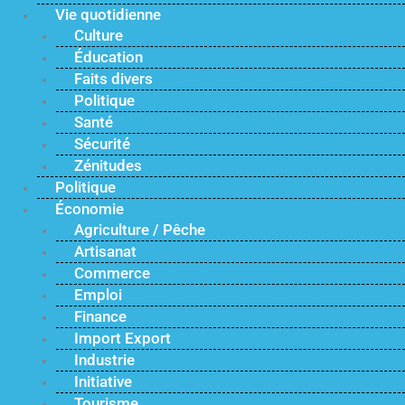
Vie quotidienne
Culture
Éducation
Faits divers
Politique
Santé
Sécurité
Zénitudes
Politique
Économie
Agriculture / Pêche
Artisanat
Commerce
Emploi
Finance
Import Export
Industrie
Initiative
Tourisme