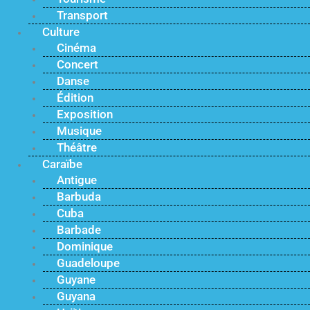
Transport
Culture
Cinéma
Concert
Danse
Édition
Exposition
Musique
Théâtre
Caraïbe
Antigue
Barbuda
Cuba
Barbade
Dominique
Guadeloupe
Guyane
Guyana