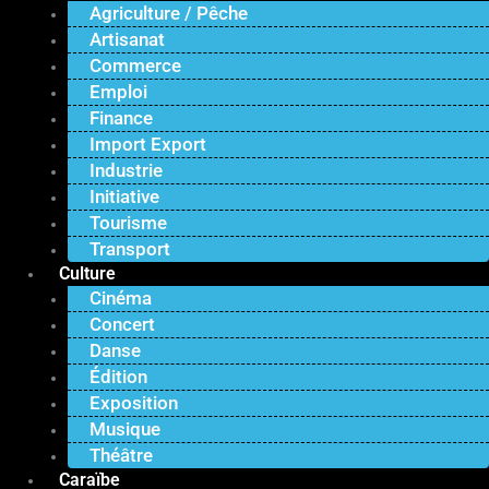
Agriculture / Pêche
Artisanat
Commerce
Emploi
Finance
Import Export
Industrie
Initiative
Tourisme
Transport
Culture
Cinéma
Concert
Danse
Édition
Exposition
Musique
Théâtre
Caraïbe