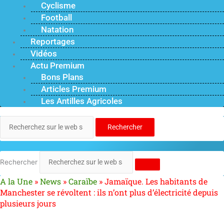
Cyclisme
Football
Natation
Reportages
Vidéos
Actu Premium
Bons Plans
Articles Premium
Les Antilles Agricoles
Rechercher
Rechercher
A la Une
»
News
»
Caraïbe
»
Jamaïque. Les habitants de
Manchester se révoltent : ils n’ont plus d’électricité depuis
plusieurs jours