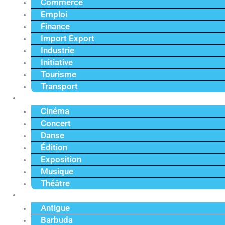
Commerce
Emploi
Finance
Import Export
Industrie
Initiative
Tourisme
Transport
Culture
Cinéma
Concert
Danse
Édition
Exposition
Musique
Théâtre
Caraïbe
Antigue
Barbuda