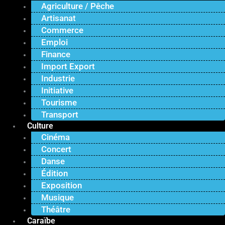
Agriculture / Pêche
Artisanat
Commerce
Emploi
Finance
Import Export
Industrie
Initiative
Tourisme
Transport
Culture
Cinéma
Concert
Danse
Édition
Exposition
Musique
Théâtre
Caraïbe