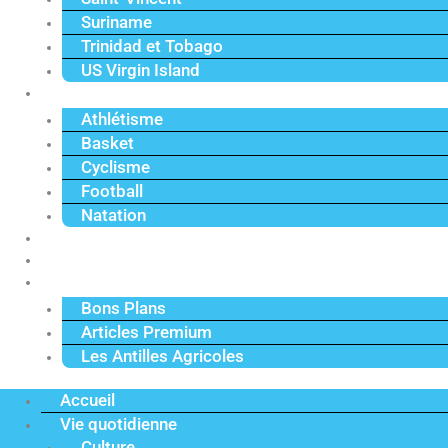
Suriname
Trinidad et Tobago
US Virgin Island
Sport
Athlétisme
Basket
Cyclisme
Football
Natation
Reportages
Vidéos
Actu Premium
Bons Plans
Articles Premium
Les Antilles Agricoles
Accueil
Vie quotidienne
Culture