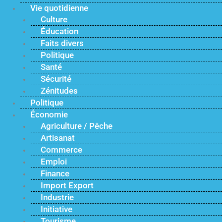
Vie quotidienne
Culture
Éducation
Faits divers
Politique
Santé
Sécurité
Zénitudes
Politique
Économie
Agriculture / Pêche
Artisanat
Commerce
Emploi
Finance
Import Export
Industrie
Initiative
Tourisme