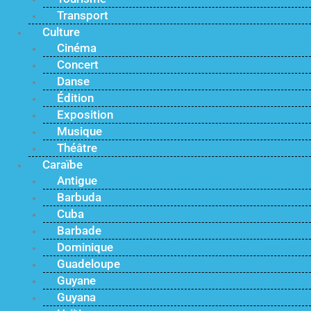
Transport
Culture
Cinéma
Concert
Danse
Édition
Exposition
Musique
Théâtre
Caraïbe
Antigue
Barbuda
Cuba
Barbade
Dominique
Guadeloupe
Guyane
Guyana