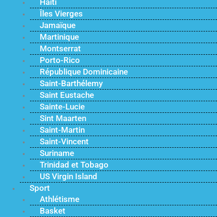
Haïti
Îles Vierges
Jamaïque
Martinique
Montserrat
Porto-Rico
République Dominicaine
Saint-Barthélemy
Saint Eustache
Sainte-Lucie
Sint Maarten
Saint-Martin
Saint-Vincent
Suriname
Trinidad et Tobago
US Virgin Island
Sport
Athlétisme
Basket