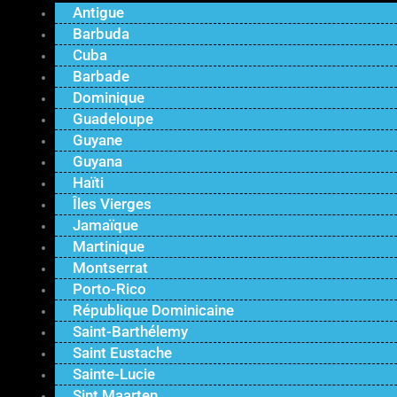
Antigue
Barbuda
Cuba
Barbade
Dominique
Guadeloupe
Guyane
Guyana
Haïti
Îles Vierges
Jamaïque
Martinique
Montserrat
Porto-Rico
République Dominicaine
Saint-Barthélemy
Saint Eustache
Sainte-Lucie
Sint Maarten