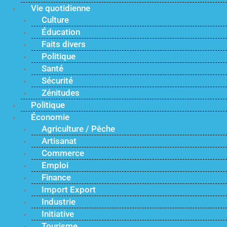
Vie quotidienne
Culture
Éducation
Faits divers
Politique
Santé
Sécurité
Zénitudes
Politique
Économie
Agriculture / Pêche
Artisanat
Commerce
Emploi
Finance
Import Export
Industrie
Initiative
Tourisme