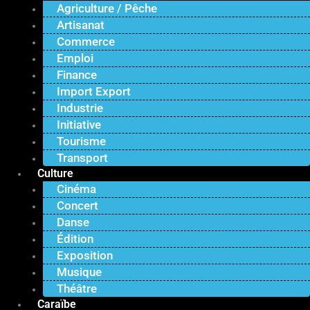
Agriculture / Pêche
Artisanat
Commerce
Emploi
Finance
Import Export
Industrie
Initiative
Tourisme
Transport
Culture
Cinéma
Concert
Danse
Édition
Exposition
Musique
Théâtre
Caraïbe