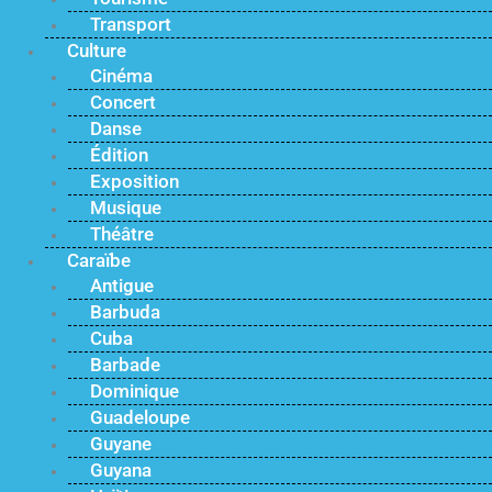
Transport
Culture
Cinéma
Concert
Danse
Édition
Exposition
Musique
Théâtre
Caraïbe
Antigue
Barbuda
Cuba
Barbade
Dominique
Guadeloupe
Guyane
Guyana