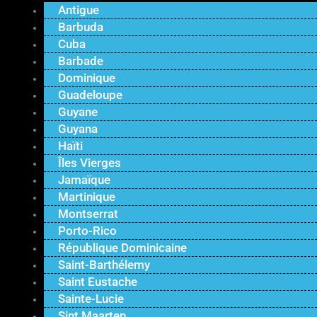
Antigue
Barbuda
Cuba
Barbade
Dominique
Guadeloupe
Guyane
Guyana
Haïti
Îles Vierges
Jamaïque
Martinique
Montserrat
Porto-Rico
République Dominicaine
Saint-Barthélemy
Saint Eustache
Sainte-Lucie
Sint Maarten