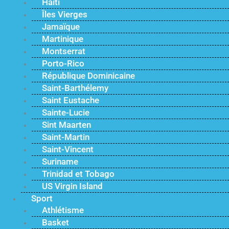
Haïti
Îles Vierges
Jamaïque
Martinique
Montserrat
Porto-Rico
République Dominicaine
Saint-Barthélemy
Saint Eustache
Sainte-Lucie
Sint Maarten
Saint-Martin
Saint-Vincent
Suriname
Trinidad et Tobago
US Virgin Island
Sport
Athlétisme
Basket