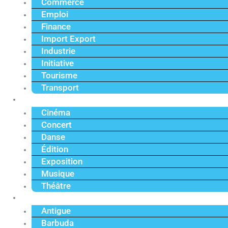
Commerce
Emploi
Finance
Import Export
Industrie
Initiative
Tourisme
Transport
Culture
Cinéma
Concert
Danse
Édition
Exposition
Musique
Théâtre
Caraïbe
Antigue
Barbuda