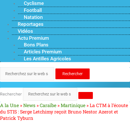
Cyclisme
Football
Natation
Reportages
Vidéos
Actu Premium
Bons Plans
Articles Premium
Les Antilles Agricoles
Rechercher
Rechercher
A la Une
»
News
»
Caraïbe
»
Martinique
»
La CTM à l’écoute
du STIS : Serge Letchimy reçoit Bruno Nestor Azerot et
Patrick Tyburn