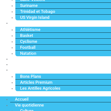
Suriname
Trinidad et Tobago
US Virgin Island
Sport
Athlétisme
Basket
Cyclisme
Football
Natation
Reportages
Vidéos
Actu Premium
Bons Plans
Articles Premium
Les Antilles Agricoles
Accueil
Vie quotidienne
Culture